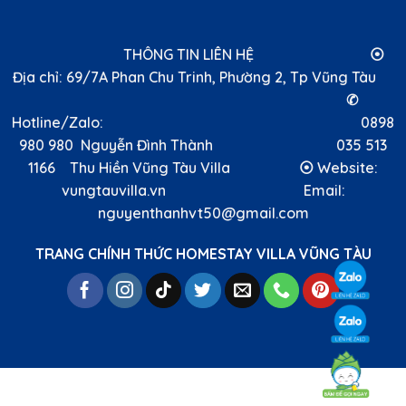
THÔNG TIN LIÊN HỆ ⦿
Địa chỉ: 69/7A Phan Chu Trinh, Phường 2, Tp Vũng Tàu
✆
Hotline/Zalo: 0898
980 980 Nguyễn Đình Thành 035 513
1166 Thu Hiền Vũng Tàu Villa ⦿ Website:
vungtauvilla.vn Email:
nguyenthanhvt50@gmail.com
TRANG CHÍNH THỨC HOMESTAY VILLA VŨNG TÀU