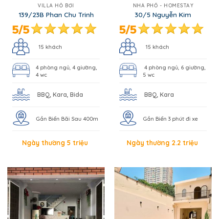
VILLA HỒ BƠI
NHÀ PHỐ - HOMESTAY
139/23B Phan Chu Trinh
30/5 Nguyễn Kim
15 khách
15 khách
4 phòng ngủ, 4 giường,
4 phòng ngủ, 6 giường,
4 wc
5 wc
BBQ, Kara, Bida
BBQ, Kara
Gần Biển Bãi Sau 400m
Gần Biển 3 phút đi xe
Ngày thường 5 triệu
Ngày thường 2.2 triệu