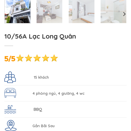
10/56A Lạc Long Quân
15 khách
4 phòng ngủ, 4 giường, 4 wc
BBQ
Gần Bãi Sau