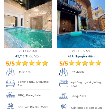
VILLA HỒ BƠI
VILLA HỒ BƠI
45/15 Thùy Vân
49A Nguyễn Hiền
15 khách
12 khách
6 phòng ngủ, 10 giường,
4 phòng ngủ, 4 giường,
7 wc
4 wc
BBQ, Kara, Bida
BBQ, Kara
Gần Biển Bãi Sau 150m
Gần Biển Bãi Sau 350m