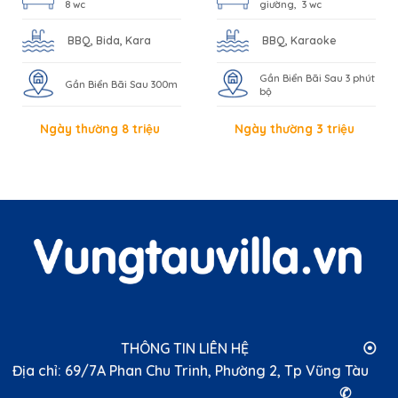
8 wc
giường, 3 wc
BBQ, Bida, Kara
BBQ, Karaoke
Gần Biển Bãi Sau 3 phút
Gần Biển Bãi Sau 300m
bộ
Ngày thường 8 triệu
Ngày thường 3 triệu
THÔNG TIN LIÊN HỆ ⦿
Địa chỉ: 69/7A Phan Chu Trinh, Phường 2, Tp Vũng Tàu
✆