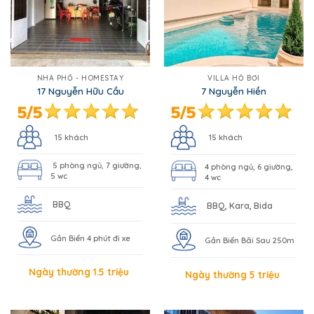
NHÀ PHỐ - HOMESTAY
VILLA HỒ BƠI
17 Nguyễn Hữu Cầu
7 Nguyễn Hiền
15 khách
15 khách
5 phòng ngủ, 7 giường,
4 phòng ngủ, 6 giường,
5 wc
4 wc
BBQ
BBQ, Kara, Bida
Gần Biển 4 phút đi xe
Gần Biển Bãi Sau 250m
Ngày thường 1.5 triệu
Ngày thường 5 triệu