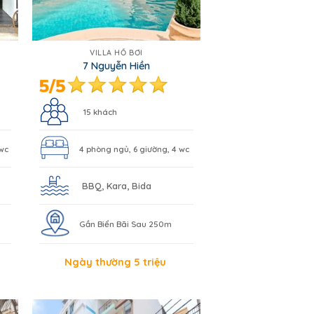
VILLA HỒ BƠI
7 Nguyễn Hiền
15 khách
 wc
4 phòng ngủ, 6 giường, 4 wc
BBQ, Kara, Bida
Gần Biển Bãi Sau 250m
Ngày thường 5 triệu