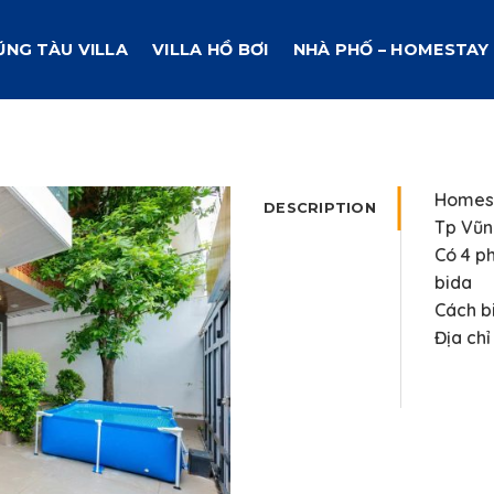
ŨNG TÀU VILLA
VILLA HỒ BƠI
NHÀ PHỐ – HOMESTAY
Homest
DESCRIPTION
Tp Vũn
Có 4 p
bida
Cách b
Địa chỉ