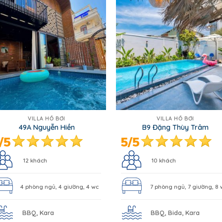
VILLA HỒ BƠI
VILLA HỒ BƠI
49A Nguyễn Hiền
B9 Đặng Thùy Trâm
12 khách
10 khách
4 phòng ngủ, 4 giường, 4 wc
7 phòng ngủ, 7 giường, 8 
BBQ, Kara
BBQ, Bida, Kara