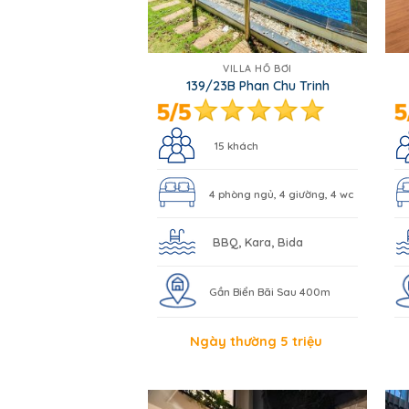
VILLA HỒ BƠI
139/23B Phan Chu Trinh
15 khách
4 phòng ngủ, 4 giường, 4 wc
BBQ, Kara, Bida
Gần Biển Bãi Sau 400m
Ngày thường 5 triệu