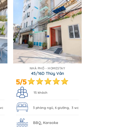
NHÀ PHỐ - HOMESTAY
45/16D Thùy Vân
15 khách
wc
3 phòng ngủ, 6 giường, 3 wc
BBQ, Karaoke