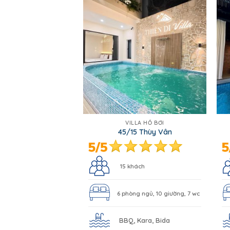
VILLA HỒ BƠI
45/15 Thùy Vân
15 khách
6 phòng ngủ, 10 giường, 7 wc
BBQ, Kara, Bida