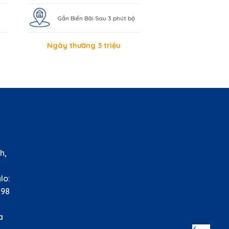
Gần Biển Bãi Sau 3 phút bộ
Ngày thường 3 triệu
HỆ
h,
àu
o:
8
nh
lla