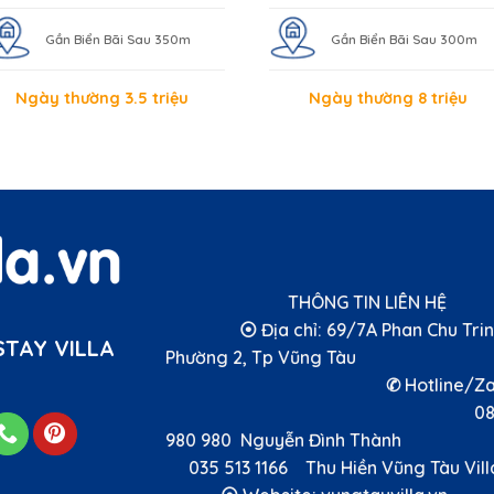
Gần Biển Bãi Sau 350m
Gần Biển Bãi Sau 300m
Ngày thường 3.5 triệu
Ngày thường 8 triệu
THÔNG TIN LIÊN 
⦿ Địa chỉ: 69/7A Phan Chu Trin
TAY VILLA
Phường 2, Tp Vũng T
✆ Hotline/Zal
089
980 980 Nguyễn Đình Thà
035 513 1166 Thu Hiền Vũng Tàu Vi