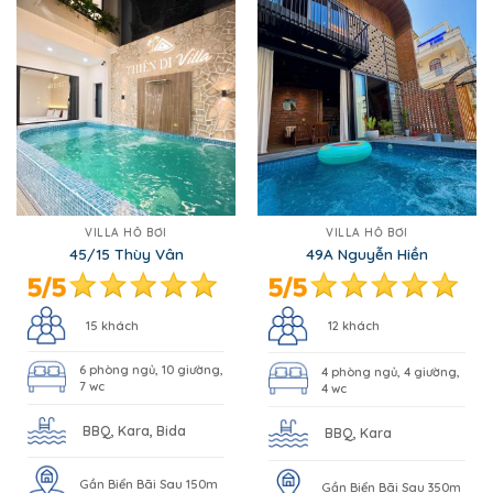
VILLA HỒ BƠI
VILLA HỒ BƠI
45/15 Thùy Vân
49A Nguyễn Hiền
15 khách
12 khách
6 phòng ngủ, 10 giường,
4 phòng ngủ, 4 giường,
7 wc
4 wc
BBQ, Kara, Bida
BBQ, Kara
Gần Biển Bãi Sau 150m
Gần Biển Bãi Sau 350m