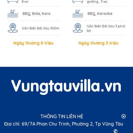
8 wc
giường, 3 wc
BBQ, Bida, Kara
BBQ, Karaoke
Gần Biển Bãi Sau 3 phút
Gần Biển Bãi Sau 300m
bộ
Ngày thường 8 triệu
Ngày thường 3 triệu
THÔNG TIN LIÊN HỆ ⦿
Địa chỉ: 69/7A Phan Chu Trinh, Phường 2, Tp Vũng Tàu
✆