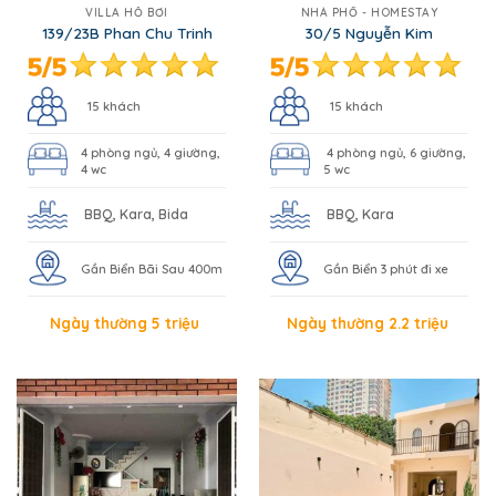
VILLA HỒ BƠI
NHÀ PHỐ - HOMESTAY
139/23B Phan Chu Trinh
30/5 Nguyễn Kim
15 khách
15 khách
4 phòng ngủ, 4 giường,
4 phòng ngủ, 6 giường,
4 wc
5 wc
BBQ, Kara, Bida
BBQ, Kara
Gần Biển Bãi Sau 400m
Gần Biển 3 phút đi xe
Ngày thường 5 triệu
Ngày thường 2.2 triệu