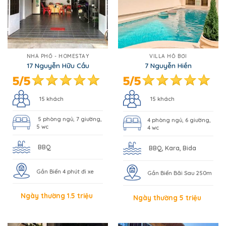
NHÀ PHỐ - HOMESTAY
VILLA HỒ BƠI
17 Nguyễn Hữu Cầu
7 Nguyễn Hiền
15 khách
15 khách
5 phòng ngủ, 7 giường,
4 phòng ngủ, 6 giường,
5 wc
4 wc
BBQ
BBQ, Kara, Bida
Gần Biển 4 phút đi xe
Gần Biển Bãi Sau 250m
Ngày thường 1.5 triệu
Ngày thường 5 triệu