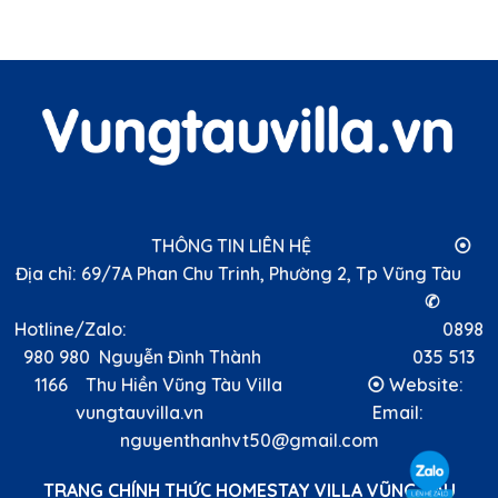
THÔNG TIN LIÊN HỆ ⦿
Địa chỉ: 69/7A Phan Chu Trinh, Phường 2, Tp Vũng Tàu
✆
Hotline/Zalo: 0898
980 980 Nguyễn Đình Thành 035 513
1166 Thu Hiền Vũng Tàu Villa ⦿ Website:
vungtauvilla.vn Email:
nguyenthanhvt50@gmail.com
TRANG CHÍNH THỨC HOMESTAY VILLA VŨNG TÀU