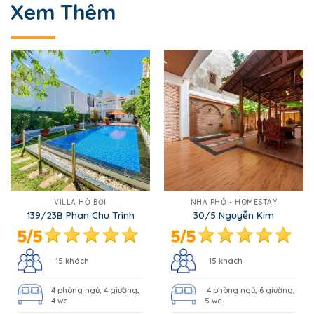
Xem Thêm
VILLA HỒ BƠI
NHÀ PHỐ - HOMESTAY
139/23B Phan Chu Trinh
30/5 Nguyễn Kim
15 khách
15 khách
4 phòng ngủ, 4 giường,
4 phòng ngủ, 6 giường,
4 wc
5 wc