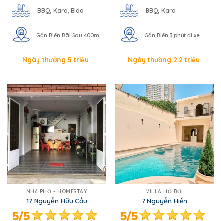
BBQ, Kara, Bida
BBQ, Kara
Gần Biển Bãi Sau 400m
Gần Biển 3 phút đi xe
Ngày thường 5 triệu
Ngày thường 2.2 triệu
NHÀ PHỐ - HOMESTAY
VILLA HỒ BƠI
17 Nguyễn Hữu Cầu
7 Nguyễn Hiền