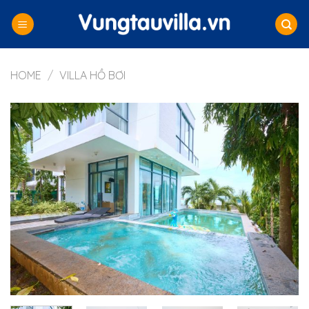
Skip
to
content
HOME
/
VILLA HỒ BƠI