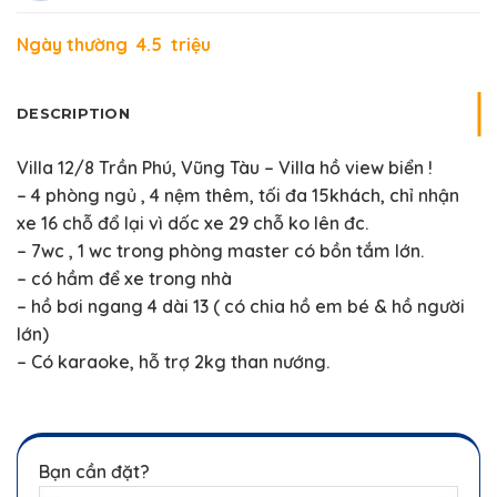
Ngày thường 4.5 triệu
DESCRIPTION
Villa 12/8 Trần Phú, Vũng Tàu – Villa hồ view biển !
– 4 phòng ngủ , 4 nệm thêm, tối đa 15khách, chỉ nhận
xe 16 chỗ đổ lại vì dốc xe 29 chỗ ko lên đc.
– 7wc , 1 wc trong phòng master có bồn tắm lớn.
– có hầm để xe trong nhà
– hồ bơi ngang 4 dài 13 ( có chia hồ em bé & hồ người
lớn)
– Có karaoke, hỗ trợ 2kg than nướng.
Bạn cần đặt?