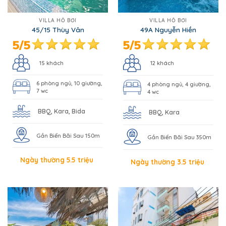
VILLA HỒ BƠI
VILLA HỒ BƠI
45/15 Thùy Vân
49A Nguyễn Hiền
15 khách
12 khách
6 phòng ngủ, 10 giường,
4 phòng ngủ, 4 giường,
7 wc
4 wc
BBQ, Kara, Bida
BBQ, Kara
Gần Biển Bãi Sau 150m
Gần Biển Bãi Sau 350m
Ngày thường 5.5 triệu
Ngày thường 3.5 triệu