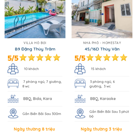
VILLA HỒ BƠI
NHÀ PHỐ - HOMESTAY
B9 Đặng Thùy Trâm
45/16D Thùy Vân
10 khách
15 khách
7 phòng ngủ, 7 giường,
3 phòng ngủ, 6
8 wc
giường, 3 wc
BBQ, Bida, Kara
BBQ, Karaoke
Gần Biển Bãi Sau 3 phút
Gần Biển Bãi Sau 300m
bộ
Ngày thường 8 triệu
Ngày thường 3 triệu