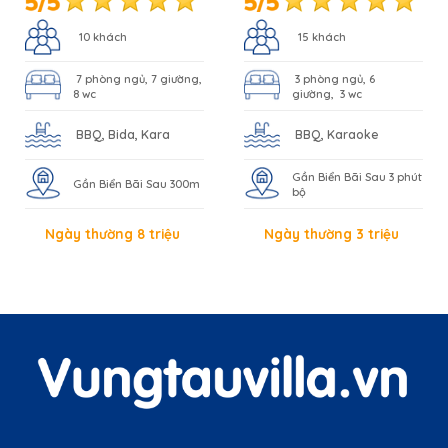
10 khách
15 khách
7 phòng ngủ, 7 giường,
3 phòng ngủ, 6
8 wc
giường, 3 wc
BBQ, Bida, Kara
BBQ, Karaoke
Gần Biển Bãi Sau 3 phút
Gần Biển Bãi Sau 300m
bộ
Ngày thường 8 triệu
Ngày thường 3 triệu