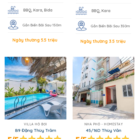
BBQ, Kara, Bida
BBQ, Kara
Gần Biển Bãi Sau 150m
Gần Biển Bãi Sau 350m
Ngày thường 5.5 triệu
Ngày thường 3.5 triệu
VILLA HỒ BƠI
NHÀ PHỐ - HOMESTAY
B9 Đặng Thùy Trâm
45/16D Thùy Vân