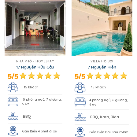
NHÀ PHỐ - HOMESTAY
VILLA HỒ BƠI
17 Nguyễn Hữu Cầu
7 Nguyễn Hiền
15 khách
15 khách
5 phòng ngủ, 7 giường,
4 phòng ngủ, 6 giường,
5 wc
4 wc
BBQ
BBQ, Kara, Bida
Gần Biển 4 phút đi xe
Gần Biển Bãi Sau 250m