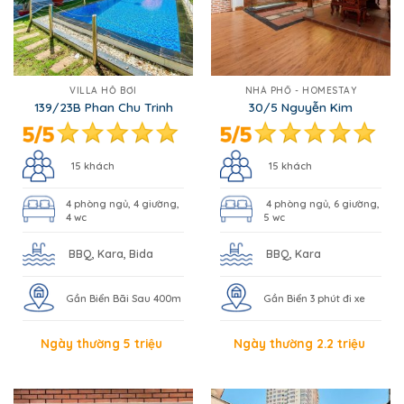
VILLA HỒ BƠI
NHÀ PHỐ - HOMESTAY
139/23B Phan Chu Trinh
30/5 Nguyễn Kim
15 khách
15 khách
4 phòng ngủ, 4 giường,
4 phòng ngủ, 6 giường,
4 wc
5 wc
BBQ, Kara, Bida
BBQ, Kara
Gần Biển Bãi Sau 400m
Gần Biển 3 phút đi xe
Ngày thường 5 triệu
Ngày thường 2.2 triệu