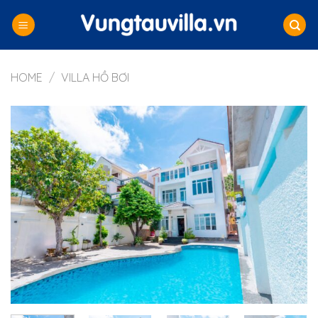
Skip
to
content
HOME
/
VILLA HỒ BƠI