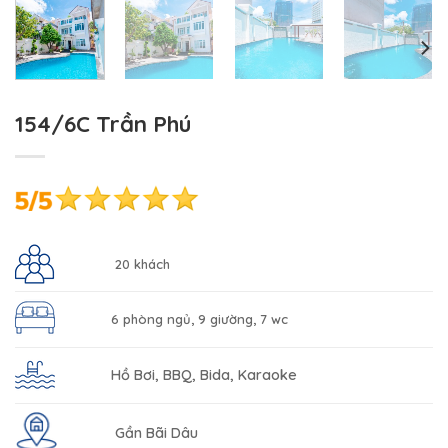
154/6C Trần Phú
20 khách
6 phòng ngủ, 9 giường, 7 wc
Hồ Bơi, BBQ, Bida, Karaoke
Gần Bãi Dâu