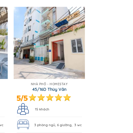
NHÀ PHỐ - HOMESTAY
45/16D Thùy Vân
15 khách
wc
3 phòng ngủ, 6 giường, 3 wc