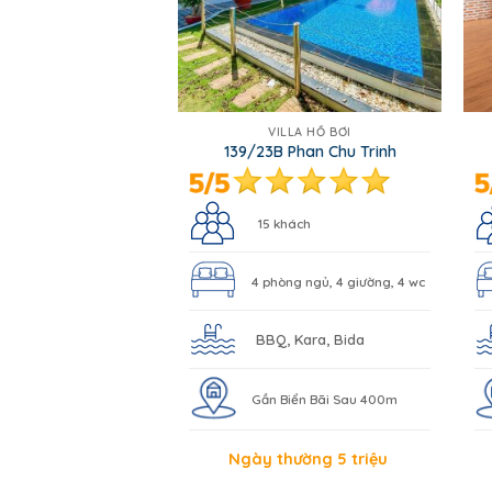
VILLA HỒ BƠI
139/23B Phan Chu Trinh
15 khách
4 phòng ngủ, 4 giường, 4 wc
BBQ, Kara, Bida
Gần Biển Bãi Sau 400m
Ngày thường 5 triệu