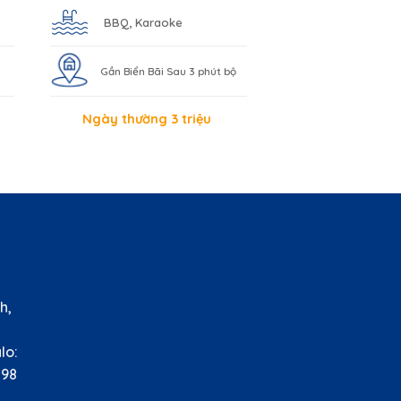
BBQ, Karaoke
Gần Biển Bãi Sau 3 phút bộ
Ngày thường 3 triệu
HỆ
h,
àu
o:
8
nh