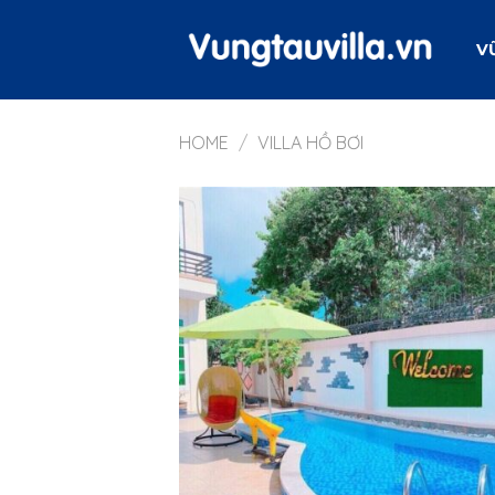
Skip
to
V
content
HOME
/
VILLA HỒ BƠI