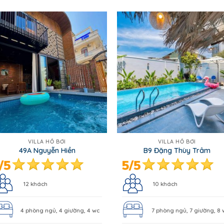
VILLA HỒ BƠI
VILLA HỒ BƠI
49A Nguyễn Hiền
B9 Đặng Thùy Trâm
12 khách
10 khách
4 phòng ngủ, 4 giường, 4 wc
7 phòng ngủ, 7 giường, 8 