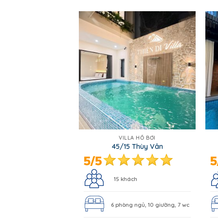
VILLA HỒ BƠI
45/15 Thùy Vân
15 khách
6 phòng ngủ, 10 giường, 7 wc