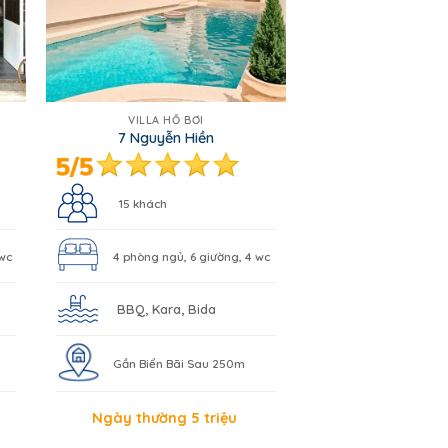
VILLA HỒ BƠI
7 Nguyễn Hiền
15 khách
 wc
4 phòng ngủ, 6 giường, 4 wc
BBQ, Kara, Bida
Gần Biển Bãi Sau 250m
Ngày thường 5 triệu