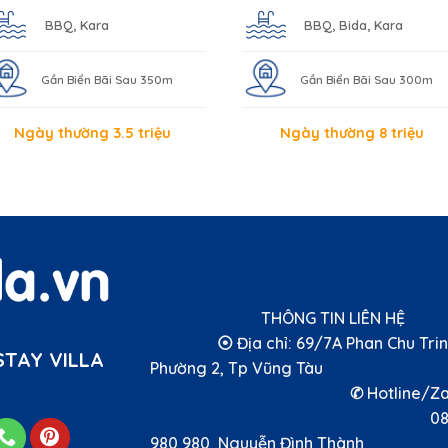
BBQ, Kara
BBQ, Bida, Kara
Gần Biển Bãi Sau 350m
Gần Biển Bãi Sau 300m
Ngày thường 3.5 triệu
Ngày thường 8 triệu
THÔNG TIN LIÊN 
⦿ Địa chỉ: 69/7A Phan Chu Trin
TAY VILLA
Phường 2, Tp Vũng T
✆ Hotline/Zal
089
980 980 Nguyễn Đình Thà