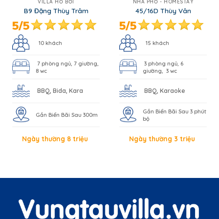
VILLA HỒ BƠI
NHÀ PHỐ - HOMESTAY
B9 Đặng Thùy Trâm
45/16D Thùy Vân
10 khách
15 khách
7 phòng ngủ, 7 giường,
3 phòng ngủ, 6
8 wc
giường, 3 wc
BBQ, Bida, Kara
BBQ, Karaoke
Gần Biển Bãi Sau 3 phút
Gần Biển Bãi Sau 300m
bộ
Ngày thường 8 triệu
Ngày thường 3 triệu