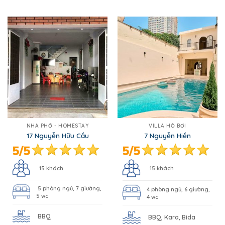
NHÀ PHỐ - HOMESTAY
VILLA HỒ BƠI
17 Nguyễn Hữu Cầu
7 Nguyễn Hiền
15 khách
15 khách
5 phòng ngủ, 7 giường,
4 phòng ngủ, 6 giường,
5 wc
4 wc
BBQ
BBQ, Kara, Bida