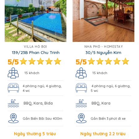
VILLA HỒ BƠI
NHÀ PHỐ - HOMESTAY
139/23B Phan Chu Trinh
30/5 Nguyễn Kim
15 khách
15 khách
4 phòng ngủ, 4 giường,
4 phòng ngủ, 6 giường,
4 wc
5 wc
BBQ, Kara, Bida
BBQ, Kara
Gần Biển Bãi Sau 400m
Gần Biển 3 phút đi xe
Ngày thường 5 triệu
Ngày thường 2.2 triệu