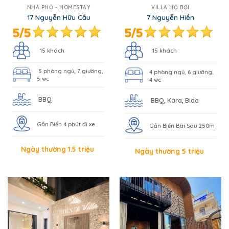
NHÀ PHỐ - HOMESTAY
VILLA HỒ BƠI
17 Nguyễn Hữu Cầu
7 Nguyễn Hiền
15 khách
15 khách
5 phòng ngủ, 7 giường,
4 phòng ngủ, 6 giường,
5 wc
4 wc
BBQ
BBQ, Kara, Bida
Gần Biển 4 phút đi xe
Gần Biển Bãi Sau 250m
Ngày thường 1.5 triệu
Ngày thường 5 triệu