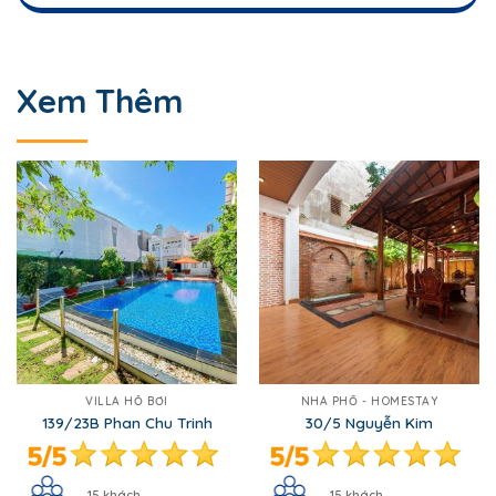
Xem Thêm
VILLA HỒ BƠI
NHÀ PHỐ - HOMESTAY
139/23B Phan Chu Trinh
30/5 Nguyễn Kim
15 khách
15 khách