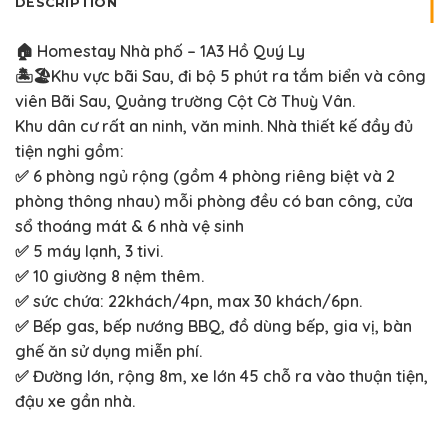
DESCRIPTION
🏠 Homestay Nhà phố – 1A3 Hồ Quý Ly
🏝️🏖️Khu vực bãi Sau, đi bộ 5 phút ra tắm biển và công
viên Bãi Sau, Quảng trường Cột Cờ Thuỳ Vân.
Khu dân cư rất an ninh, văn minh. Nhà thiết kế đầy đủ
tiện nghi gồm:
✅ 6 phòng ngủ rộng (gồm 4 phòng riêng biệt và 2
phòng thông nhau) mỗi phòng đều có ban công, cửa
sổ thoáng mát & 6 nhà vệ sinh
✅ 5 máy lạnh, 3 tivi.
✅ 10 giường 8 nệm thêm.
✅ sức chứa: 22khách/4pn, max 30 khách/6pn.
✅ Bếp gas, bếp nướng BBQ, đồ dùng bếp, gia vị, bàn
ghế ăn sử dụng miễn phí.
✅ Đường lớn, rộng 8m, xe lớn 45 chỗ ra vào thuận tiện,
đậu xe gần nhà.