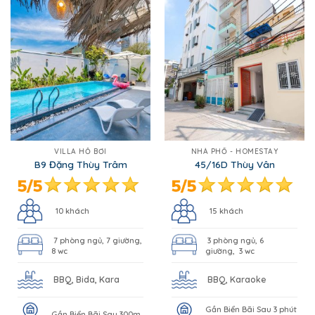
VILLA HỒ BƠI
NHÀ PHỐ - HOMESTAY
B9 Đặng Thùy Trâm
45/16D Thùy Vân
10 khách
15 khách
7 phòng ngủ, 7 giường,
3 phòng ngủ, 6
8 wc
giường, 3 wc
BBQ, Bida, Kara
BBQ, Karaoke
Gần Biển Bãi Sau 3 phút
Gần Biển Bãi Sau 300m