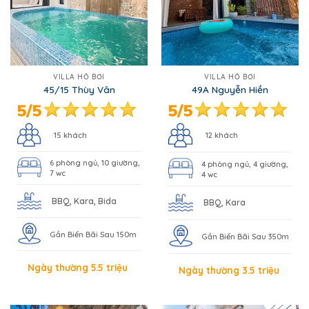
VILLA HỒ BƠI
VILLA HỒ BƠI
45/15 Thùy Vân
49A Nguyễn Hiền
15 khách
12 khách
6 phòng ngủ, 10 giường,
4 phòng ngủ, 4 giường,
7 wc
4 wc
BBQ, Kara, Bida
BBQ, Kara
Gần Biển Bãi Sau 150m
Gần Biển Bãi Sau 350m
Ngày thường 5.5 triệu
Ngày thường 3.5 triệu