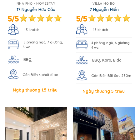
NHÀ PHỐ - HOMESTAY
VILLA HỒ BƠI
17 Nguyễn Hữu Cầu
7 Nguyễn Hiền
15 khách
15 khách
5 phòng ngủ, 7 giường,
4 phòng ngủ, 6 giường,
5 wc
4 wc
BBQ
BBQ, Kara, Bida
Gần Biển 4 phút đi xe
Gần Biển Bãi Sau 250m
Ngày thường 1.5 triệu
Ngày thường 5 triệu