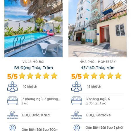
VILLA HỒ BƠI
NHÀ PHỐ - HOMESTAY
B9 Đặng Thùy Trâm
45/16D Thùy Vân
10 khách
15 khách
7 phòng ngủ, 7 giường,
3 phòng ngủ, 6
8 wc
giường, 3 wc
BBQ, Bida, Kara
BBQ, Karaoke
Gần Biển Bãi Sau 3 phút
Gần Biển Bãi Sau 300m