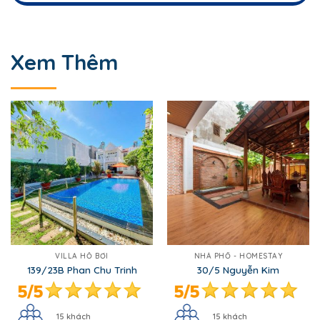
Xem Thêm
VILLA HỒ BƠI
NHÀ PHỐ - HOMESTAY
139/23B Phan Chu Trinh
30/5 Nguyễn Kim
15 khách
15 khách