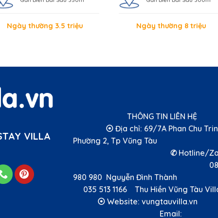
Ngày thường 3.5 triệu
Ngày thường 8 triệu
THÔNG TIN LIÊN 
⦿ Địa chỉ: 69/7A Phan Chu Trin
TAY VILLA
Phường 2, Tp Vũng T
✆ Hotline/Zal
089
980 980 Nguyễn Đình Thà
035 513 1166 Thu Hiền Vũng Tàu Vi
⦿ Website: vungtauvilla
Email: