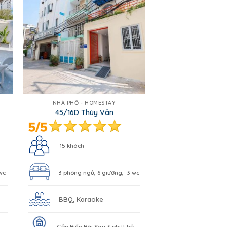
NHÀ PHỐ - HOMESTAY
45/16D Thùy Vân
15 khách
wc
3 phòng ngủ, 6 giường, 3 wc
BBQ, Karaoke
Gần Biển Bãi Sau 3 phút bộ