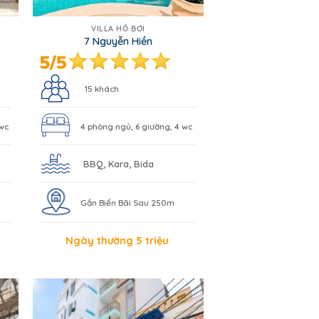
VILLA HỒ BƠI
7 Nguyễn Hiền
15 khách
 wc
4 phòng ngủ, 6 giường, 4 wc
BBQ, Kara, Bida
Gần Biển Bãi Sau 250m
Ngày thường 5 triệu