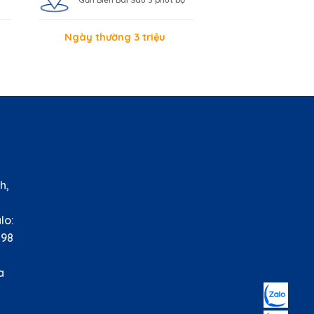
Ngày thường 3 triệu
HỆ
h,
àu
o:
8
nh
lla
.vn