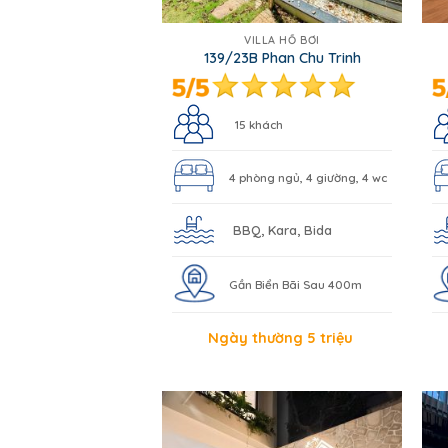
VILLA HỒ BƠI
139/23B Phan Chu Trinh
15 khách
4 phòng ngủ, 4 giường, 4 wc
BBQ, Kara, Bida
Gần Biển Bãi Sau 400m
Ngày thường 5 triệu