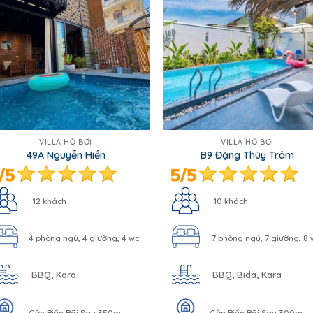
VILLA HỒ BƠI
VILLA HỒ BƠI
49A Nguyễn Hiền
B9 Đặng Thùy Trâm
12 khách
10 khách
4 phòng ngủ, 4 giường, 4 wc
7 phòng ngủ, 7 giường, 8 
BBQ, Kara
BBQ, Bida, Kara
Gần Biển Bãi Sau 350m
Gần Biển Bãi Sau 300m