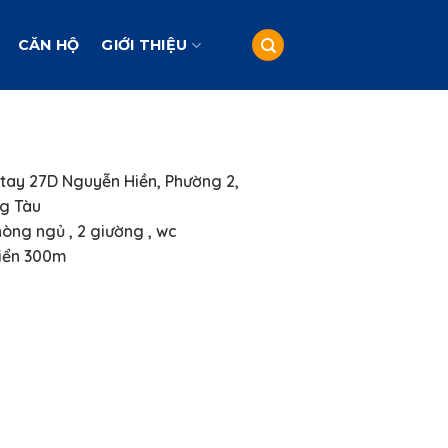
CĂN HỘ
GIỚI THIỆU
ay 27D Nguyễn Hiền, Phường 2,
g Tàu
òng ngủ , 2 giường , wc
iển 300m