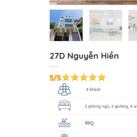
27D Nguyễn Hiền
8 khách
2 phòng ngủ, 2 giường, 4 w
BBQ