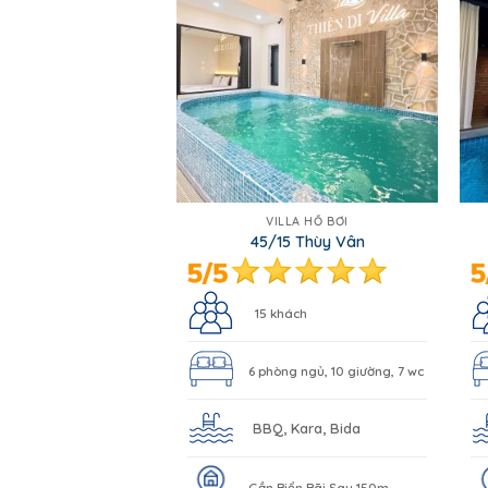
VILLA HỒ BƠI
45/15 Thùy Vân
15 khách
6 phòng ngủ, 10 giường, 7 wc
BBQ, Kara, Bida
Gần Biển Bãi Sau 150m