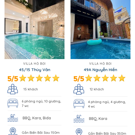
VILLA HỒ BƠI
VILLA HỒ BƠI
45/15 Thùy Vân
49A Nguyễn Hiền
15 khách
12 khách
6 phòng ngủ, 10 giường,
4 phòng ngủ, 4 giường,
7 wc
4 wc
BBQ, Kara, Bida
BBQ, Kara
Gần Biển Bãi Sau 150m
Gần Biển Bãi Sau 350m