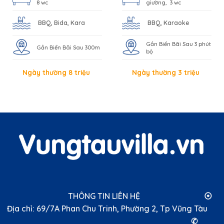
8 wc
giường, 3 wc
BBQ, Bida, Kara
BBQ, Karaoke
Gần Biển Bãi Sau 3 phút
Gần Biển Bãi Sau 300m
bộ
Ngày thường 8 triệu
Ngày thường 3 triệu
THÔNG TIN LIÊN HỆ ⦿
Địa chỉ: 69/7A Phan Chu Trinh, Phường 2, Tp Vũng Tàu
✆