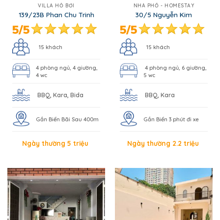
VILLA HỒ BƠI
NHÀ PHỐ - HOMESTAY
139/23B Phan Chu Trinh
30/5 Nguyễn Kim
15 khách
15 khách
4 phòng ngủ, 4 giường,
4 phòng ngủ, 6 giường,
4 wc
5 wc
BBQ, Kara, Bida
BBQ, Kara
Gần Biển Bãi Sau 400m
Gần Biển 3 phút đi xe
Ngày thường 5 triệu
Ngày thường 2.2 triệu