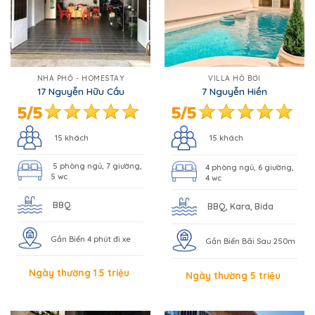
NHÀ PHỐ - HOMESTAY
VILLA HỒ BƠI
17 Nguyễn Hữu Cầu
7 Nguyễn Hiền
15 khách
15 khách
5 phòng ngủ, 7 giường,
4 phòng ngủ, 6 giường,
5 wc
4 wc
BBQ
BBQ, Kara, Bida
Gần Biển 4 phút đi xe
Gần Biển Bãi Sau 250m
Ngày thường 1.5 triệu
Ngày thường 5 triệu