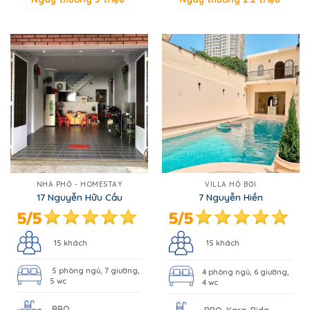
NHÀ PHỐ - HOMESTAY
VILLA HỒ BƠI
17 Nguyễn Hữu Cầu
7 Nguyễn Hiền
15 khách
15 khách
5 phòng ngủ, 7 giường,
4 phòng ngủ, 6 giường,
5 wc
4 wc
BBQ