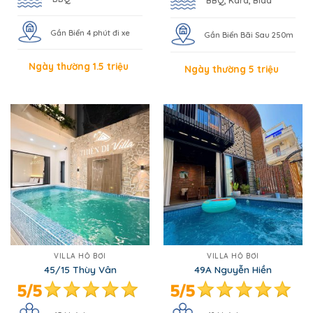
BBQ, Kara, Bida
Gần Biển 4 phút đi xe
Gần Biển Bãi Sau 250m
Ngày thường 1.5 triệu
Ngày thường 5 triệu
VILLA HỒ BƠI
VILLA HỒ BƠI
45/15 Thùy Vân
49A Nguyễn Hiền