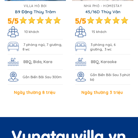
VILLA HỒ BƠI
NHÀ PHỐ - HOMESTAY
B9 Đặng Thùy Trâm
45/16D Thùy Vân
10 khách
15 khách
7 phòng ngủ, 7 giường,
3 phòng ngủ, 6
8 wc
giường, 3 wc
BBQ, Bida, Kara
BBQ, Karaoke
Gần Biển Bãi Sau 3 phút
Gần Biển Bãi Sau 300m
bộ
Ngày thường 8 triệu
Ngày thường 3 triệu