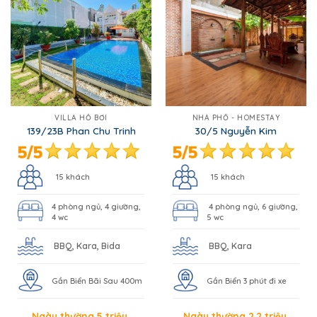
VILLA HỒ BƠI
NHÀ PHỐ - HOMESTAY
139/23B Phan Chu Trinh
30/5 Nguyễn Kim
15 khách
15 khách
4 phòng ngủ, 4 giường,
4 phòng ngủ, 6 giường,
4 wc
5 wc
BBQ, Kara, Bida
BBQ, Kara
Gần Biển Bãi Sau 400m
Gần Biển 3 phút đi xe
Ngày thường 5 triệu
Ngày thường 2.2 triệu