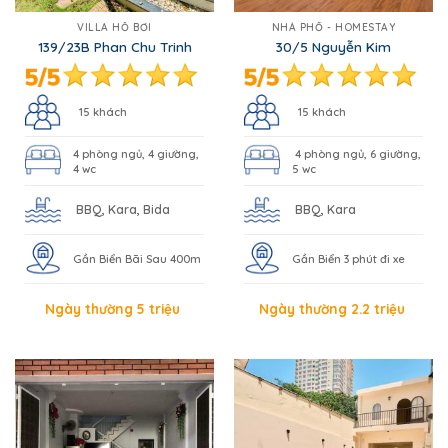
VILLA HỒ BƠI
NHÀ PHỐ - HOMESTAY
139/23B Phan Chu Trinh
30/5 Nguyễn Kim
15 khách
15 khách
4 phòng ngủ, 4 giường,
4 phòng ngủ, 6 giường,
4 wc
5 wc
BBQ, Kara, Bida
BBQ, Kara
Gần Biển Bãi Sau 400m
Gần Biển 3 phút đi xe
Ngày thường 5 triệu
Ngày thường 2.2 triệu