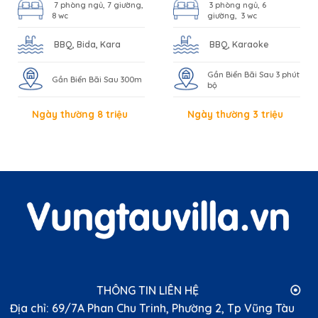
7 phòng ngủ, 7 giường,
3 phòng ngủ, 6
8 wc
giường, 3 wc
BBQ, Bida, Kara
BBQ, Karaoke
Gần Biển Bãi Sau 3 phút
Gần Biển Bãi Sau 300m
bộ
Ngày thường 8 triệu
Ngày thường 3 triệu
THÔNG TIN LIÊN HỆ ⦿
Địa chỉ: 69/7A Phan Chu Trinh, Phường 2, Tp Vũng Tàu