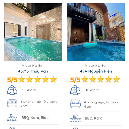
VILLA HỒ BƠI
VILLA HỒ BƠI
45/15 Thùy Vân
49A Nguyễn Hiền
15 khách
12 khách
6 phòng ngủ, 10 giường,
4 phòng ngủ, 4 giường,
7 wc
4 wc
BBQ, Kara, Bida
BBQ, Kara