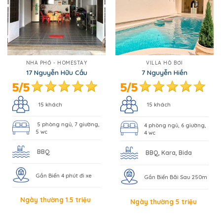
NHÀ PHỐ - HOMESTAY
VILLA HỒ BƠI
17 Nguyễn Hữu Cầu
7 Nguyễn Hiền
15 khách
15 khách
5 phòng ngủ, 7 giường,
4 phòng ngủ, 6 giường,
5 wc
4 wc
BBQ
BBQ, Kara, Bida
Gần Biển 4 phút đi xe
Gần Biển Bãi Sau 250m
Ngày thường 1.5 triệu
Ngày thường 5 triệu