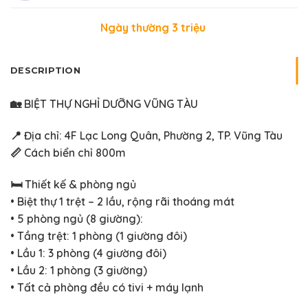
Ngày thường 3 triệu
DESCRIPTION
🏡 BIỆT THỰ NGHỈ DƯỠNG VŨNG TÀU
📍 Địa chỉ: 4F Lạc Long Quân, Phường 2, TP. Vũng Tàu
📏 Cách biển chỉ 800m
🛏 Thiết kế & phòng ngủ
• Biệt thự 1 trệt – 2 lầu, rộng rãi thoáng mát
• 5 phòng ngủ (8 giường):
• Tầng trệt: 1 phòng (1 giường đôi)
• Lầu 1: 3 phòng (4 giường đôi)
• Lầu 2: 1 phòng (3 giường)
• Tất cả phòng đều có tivi + máy lạnh