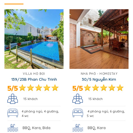
VILLA HỒ BƠI
NHÀ PHỐ - HOMESTAY
139/23B Phan Chu Trinh
30/5 Nguyễn Kim
15 khách
15 khách
4 phòng ngủ, 4 giường,
4 phòng ngủ, 6 giường,
4 wc
5 wc
BBQ, Kara, Bida
BBQ, Kara