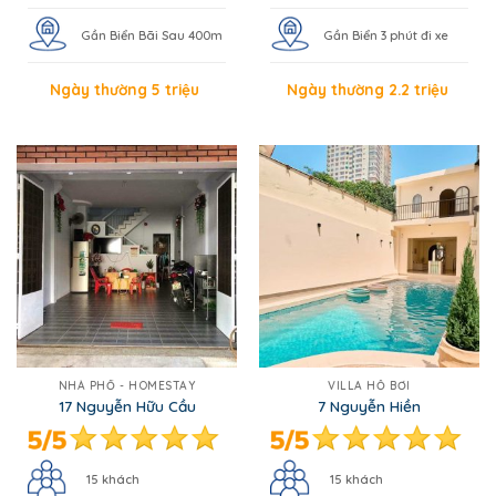
Gần Biển Bãi Sau 400m
Gần Biển 3 phút đi xe
Ngày thường 5 triệu
Ngày thường 2.2 triệu
NHÀ PHỐ - HOMESTAY
VILLA HỒ BƠI
17 Nguyễn Hữu Cầu
7 Nguyễn Hiền
15 khách
15 khách