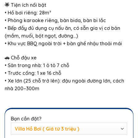
🌟 Tiện ích nổi bật
• Hồ bơi riêng: 28m²
• Phòng karaoke riêng, bàn bida, bàn bi lắc
• Bếp đầy đủ dụng cụ nấu ăn, có sẵn gia vị cơ bản
(mắm, muối, bột ngọt, đường…)
• Khu vực BBQ ngoài trời + bàn ghế nhậu thoải mái
🚗 Chỗ đậu xe
• Sân trong nhà: 1 ô tô 7 chỗ
• Trước cổng: 1 xe 16 chỗ
• Xe lớn (25 chỗ trở lên): đậu ngoài đường lớn, cách
nhà 200–300m
Bạn cần đặt?