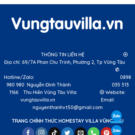
THÔNG TIN LIÊN HỆ ⦿
Địa chỉ: 69/7A Phan Chu Trinh, Phường 2, Tp Vũng Tàu
✆
Hotline/Zalo: 0898
980 980 Nguyễn Đình Thành 035 513
1166 Thu Hiền Vũng Tàu Villa ⦿ Website:
vungtauvilla.vn Email:
nguyenthanhvt50@gmail.com
TRANG CHÍNH THỨC HOMESTAY VILLA VŨNG TÀU