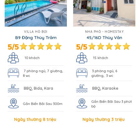
VILLA HỒ BƠI
NHÀ PHỐ - HOMESTAY
B9 Đặng Thùy Trâm
45/16D Thùy Vân
10 khách
15 khách
7 phòng ngủ, 7 giường,
3 phòng ngủ, 6
8 wc
giường, 3 wc
BBQ, Bida, Kara
BBQ, Karaoke
Gần Biển Bãi Sau 3 phút
Gần Biển Bãi Sau 300m
bộ
Ngày thường 8 triệu
Ngày thường 3 triệu