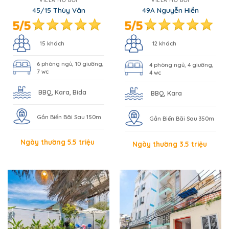
VILLA HỒ BƠI
VILLA HỒ BƠI
45/15 Thùy Vân
49A Nguyễn Hiền
15 khách
12 khách
6 phòng ngủ, 10 giường,
4 phòng ngủ, 4 giường,
7 wc
4 wc
BBQ, Kara, Bida
BBQ, Kara
Gần Biển Bãi Sau 150m
Gần Biển Bãi Sau 350m
Ngày thường 5.5 triệu
Ngày thường 3.5 triệu