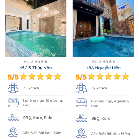
VILLA HỒ BƠI
VILLA HỒ BƠI
45/15 Thùy Vân
49A Nguyễn Hiền
15 khách
12 khách
6 phòng ngủ, 10 giường,
4 phòng ngủ, 4 giường,
7 wc
4 wc
BBQ, Kara, Bida
BBQ, Kara
Gần Biển Bãi Sau 150m
Gần Biển Bãi Sau 350m