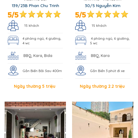
139/23B Phan Chu Trinh
30/5 Nguyễn Kim
15 khách
15 khách
4 phòng ngủ, 4 giường,
4 phòng ngủ, 6 giường,
4 wc
5 wc
BBQ, Kara, Bida
BBQ, Kara
Gần Biển Bãi Sau 400m
Gần Biển 3 phút đi xe
Ngày thường 5 triệu
Ngày thường 2.2 triệu