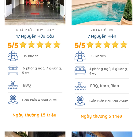
NHÀ PHỐ - HOMESTAY
VILLA HỒ BƠI
17 Nguyễn Hữu Cầu
7 Nguyễn Hiền
15 khách
15 khách
5 phòng ngủ, 7 giường,
4 phòng ngủ, 6 giường,
5 wc
4 wc
BBQ
BBQ, Kara, Bida
Gần Biển 4 phút đi xe
Gần Biển Bãi Sau 250m
Ngày thường 1.5 triệu
Ngày thường 5 triệu