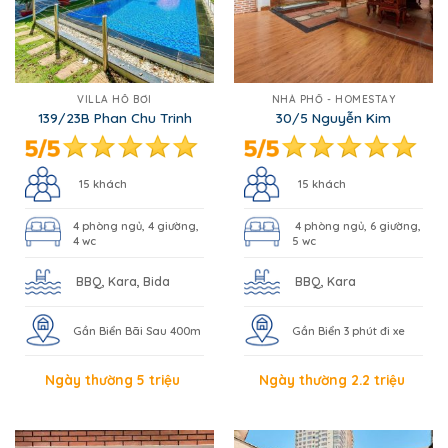
VILLA HỒ BƠI
NHÀ PHỐ - HOMESTAY
139/23B Phan Chu Trinh
30/5 Nguyễn Kim
15 khách
15 khách
4 phòng ngủ, 4 giường,
4 phòng ngủ, 6 giường,
4 wc
5 wc
BBQ, Kara, Bida
BBQ, Kara
Gần Biển Bãi Sau 400m
Gần Biển 3 phút đi xe
Ngày thường 5 triệu
Ngày thường 2.2 triệu