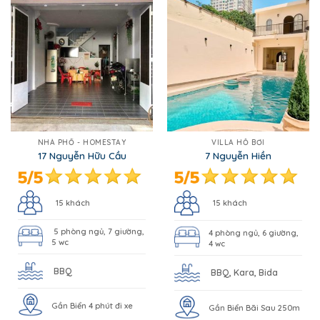
NHÀ PHỐ - HOMESTAY
VILLA HỒ BƠI
17 Nguyễn Hữu Cầu
7 Nguyễn Hiền
15 khách
15 khách
5 phòng ngủ, 7 giường,
4 phòng ngủ, 6 giường,
5 wc
4 wc
BBQ
BBQ, Kara, Bida
Gần Biển 4 phút đi xe
Gần Biển Bãi Sau 250m