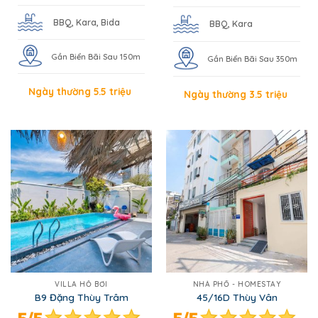
BBQ, Kara, Bida
BBQ, Kara
Gần Biển Bãi Sau 150m
Gần Biển Bãi Sau 350m
Ngày thường 5.5 triệu
Ngày thường 3.5 triệu
VILLA HỒ BƠI
NHÀ PHỐ - HOMESTAY
B9 Đặng Thùy Trâm
45/16D Thùy Vân