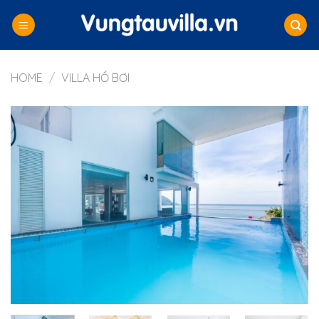
Skip
to
content
HOME
/
VILLA HỒ BƠI