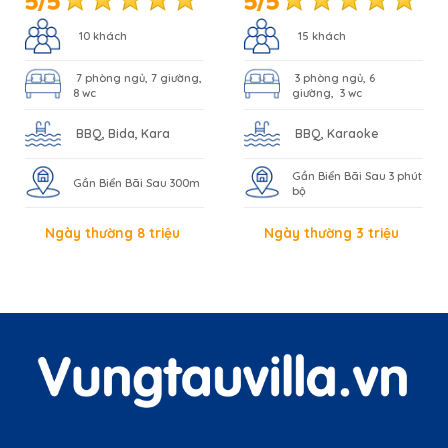
10 khách
15 khách
7 phòng ngủ, 7 giường,
3 phòng ngủ, 6
8 wc
giường, 3 wc
BBQ, Bida, Kara
BBQ, Karaoke
Gần Biển Bãi Sau 3 phút
Gần Biển Bãi Sau 300m
bộ
Ngày thường 8 triệu
Ngày thường 3 triệu