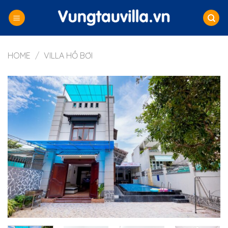
Skip
to
content
HOME
/
VILLA HỒ BƠI