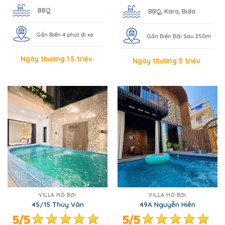
BBQ
BBQ, Kara, Bida
Gần Biển 4 phút đi xe
Gần Biển Bãi Sau 250m
Ngày thường 1.5 triệu
Ngày thường 5 triệu
VILLA HỒ BƠI
VILLA HỒ BƠI
45/15 Thùy Vân
49A Nguyễn Hiền