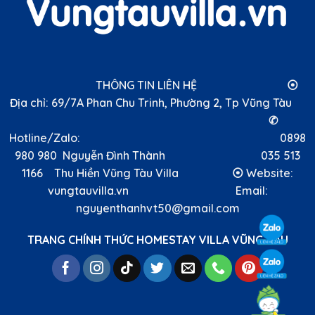
THÔNG TIN LIÊN HỆ ⦿
Địa chỉ: 69/7A Phan Chu Trinh, Phường 2, Tp Vũng Tàu
✆
Hotline/Zalo: 0898
980 980 Nguyễn Đình Thành 035 513
1166 Thu Hiền Vũng Tàu Villa ⦿ Website:
vungtauvilla.vn Email:
nguyenthanhvt50@gmail.com
TRANG CHÍNH THỨC HOMESTAY VILLA VŨNG TÀU