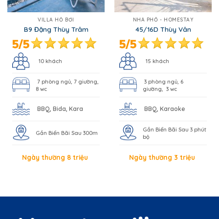
VILLA HỒ BƠI
NHÀ PHỐ - HOMESTAY
B9 Đặng Thùy Trâm
45/16D Thùy Vân
10 khách
15 khách
7 phòng ngủ, 7 giường,
3 phòng ngủ, 6
8 wc
giường, 3 wc
BBQ, Bida, Kara
BBQ, Karaoke
Gần Biển Bãi Sau 3 phút
Gần Biển Bãi Sau 300m
bộ
Ngày thường 8 triệu
Ngày thường 3 triệu