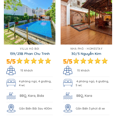
VILLA HỒ BƠI
NHÀ PHỐ - HOMESTAY
139/23B Phan Chu Trinh
30/5 Nguyễn Kim
15 khách
15 khách
4 phòng ngủ, 4 giường,
4 phòng ngủ, 6 giường,
4 wc
5 wc
BBQ, Kara, Bida
BBQ, Kara
Gần Biển Bãi Sau 400m
Gần Biển 3 phút đi xe