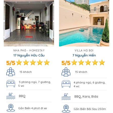
NHÀ PHỐ - HOMESTAY
VILLA HỒ BƠI
17 Nguyễn Hữu Cầu
7 Nguyễn Hiền
15 khách
15 khách
5 phòng ngủ, 7 giường,
4 phòng ngủ, 6 giường,
5 wc
4 wc
BBQ
BBQ, Kara, Bida
Gần Biển 4 phút đi xe
Gần Biển Bãi Sau 250m