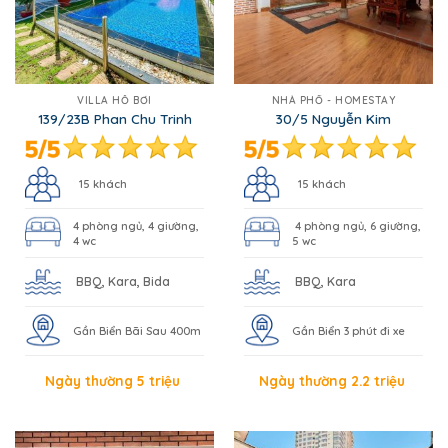
VILLA HỒ BƠI
NHÀ PHỐ - HOMESTAY
139/23B Phan Chu Trinh
30/5 Nguyễn Kim
15 khách
15 khách
4 phòng ngủ, 4 giường,
4 phòng ngủ, 6 giường,
4 wc
5 wc
BBQ, Kara, Bida
BBQ, Kara
Gần Biển Bãi Sau 400m
Gần Biển 3 phút đi xe
Ngày thường 5 triệu
Ngày thường 2.2 triệu