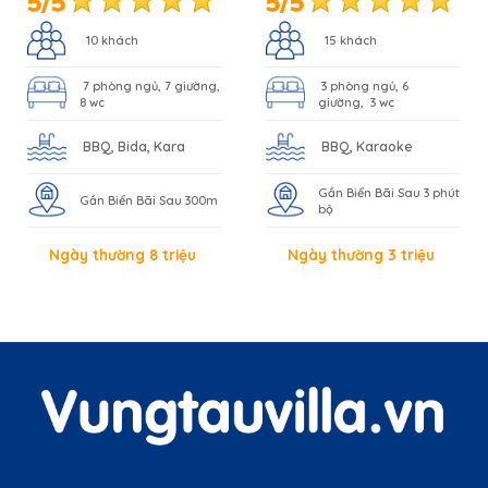
10 khách
15 khách
7 phòng ngủ, 7 giường,
3 phòng ngủ, 6
8 wc
giường, 3 wc
BBQ, Bida, Kara
BBQ, Karaoke
Gần Biển Bãi Sau 3 phút
Gần Biển Bãi Sau 300m
bộ
Ngày thường 8 triệu
Ngày thường 3 triệu