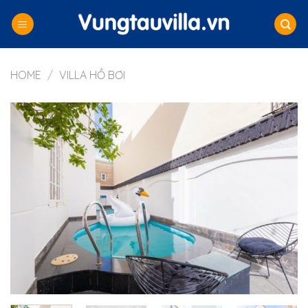
Skip
to
content
HOME
/
VILLA HỒ BƠI