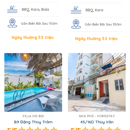
BBQ, Kara, Bida
BBQ, Kara
Gần Biển Bãi Sau 150m
Gần Biển Bãi Sau 350m
Ngày thường 5.5 triệu
Ngày thường 3.5 triệu
VILLA HỒ BƠI
NHÀ PHỐ - HOMESTAY
B9 Đặng Thùy Trâm
45/16D Thùy Vân