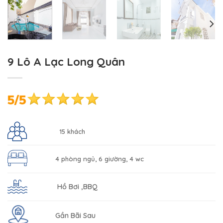
9 Lô A Lạc Long Quân
15 khách
4 phòng ngủ, 6 giường, 4 wc
Hồ Bơi ,BBQ
Gần Bãi Sau