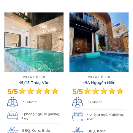
VILLA HỒ BƠI
VILLA HỒ BƠI
45/15 Thùy Vân
49A Nguyễn Hiền
15 khách
12 khách
6 phòng ngủ, 10 giường,
4 phòng ngủ, 4 giường,
7 wc
4 wc
BBQ, Kara, Bida
BBQ, Kara