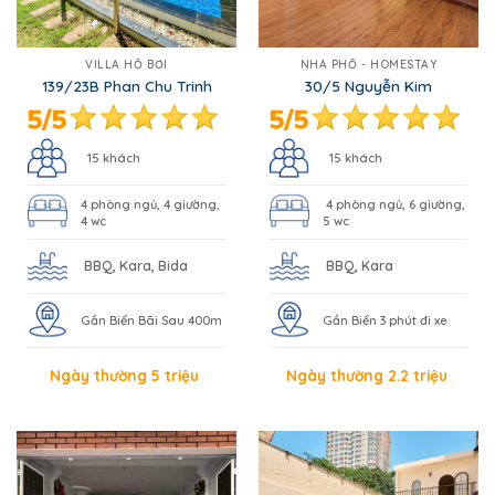
VILLA HỒ BƠI
NHÀ PHỐ - HOMESTAY
139/23B Phan Chu Trinh
30/5 Nguyễn Kim
15 khách
15 khách
4 phòng ngủ, 4 giường,
4 phòng ngủ, 6 giường,
4 wc
5 wc
BBQ, Kara, Bida
BBQ, Kara
Gần Biển Bãi Sau 400m
Gần Biển 3 phút đi xe
Ngày thường 5 triệu
Ngày thường 2.2 triệu