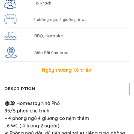
15 khách
4 phòng ngủ, 4 giường, 6 wc
BBQ, Karaoke
Biển Bãi Sau 1p xe
Ngày thường 1.8 triệu
DESCRIPTION
🏠🏖 Homestay Nhà Phố
95/5 phan chu trinh
– 4 phòng ngủ 4 giường có nệm thêm
, 6 WC ( 4 trong 2 ngoài)
✔ Phòng ngủ đầy đủ tiện nghi toilet riêng từng phòng