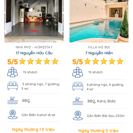
NHÀ PHỐ - HOMESTAY
VILLA HỒ BƠI
17 Nguyễn Hữu Cầu
7 Nguyễn Hiền
15 khách
15 khách
5 phòng ngủ, 7 giường,
4 phòng ngủ, 6 giường,
5 wc
4 wc
BBQ
BBQ, Kara, Bida
Gần Biển 4 phút đi xe
Gần Biển Bãi Sau 250m
Ngày thường 1.5 triệu
Ngày thường 5 triệu