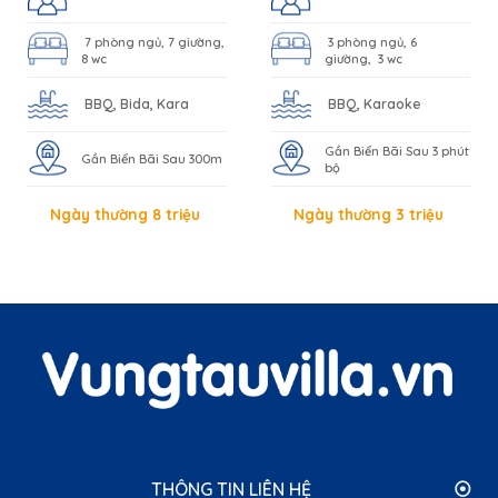
7 phòng ngủ, 7 giường,
3 phòng ngủ, 6
8 wc
giường, 3 wc
BBQ, Bida, Kara
BBQ, Karaoke
Gần Biển Bãi Sau 3 phút
Gần Biển Bãi Sau 300m
bộ
Ngày thường 8 triệu
Ngày thường 3 triệu
THÔNG TIN LIÊN HỆ ⦿