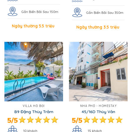
Gần Biển Bãi Sau 150m
Gần Biển Bãi Sau 350m
Ngày thường 5.5 triệu
Ngày thường 3.5 triệu
VILLA HỒ BƠI
NHÀ PHỐ - HOMESTAY
B9 Đặng Thùy Trâm
45/16D Thùy Vân
10 khách
15 khách