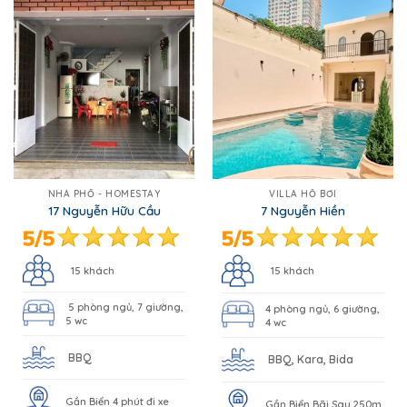
NHÀ PHỐ - HOMESTAY
VILLA HỒ BƠI
17 Nguyễn Hữu Cầu
7 Nguyễn Hiền
15 khách
15 khách
5 phòng ngủ, 7 giường,
4 phòng ngủ, 6 giường,
5 wc
4 wc
BBQ
BBQ, Kara, Bida
Gần Biển 4 phút đi xe
Gần Biển Bãi Sau 250m