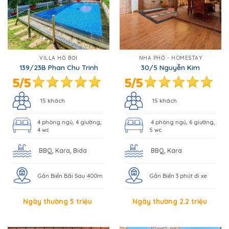
VILLA HỒ BƠI
NHÀ PHỐ - HOMESTAY
139/23B Phan Chu Trinh
30/5 Nguyễn Kim
15 khách
15 khách
4 phòng ngủ, 4 giường,
4 phòng ngủ, 6 giường,
4 wc
5 wc
BBQ, Kara, Bida
BBQ, Kara
Gần Biển Bãi Sau 400m
Gần Biển 3 phút đi xe
Ngày thường 5 triệu
Ngày thường 2.2 triệu