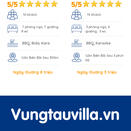
10 khách
15 khách
7 phòng ngủ, 7 giường,
3 phòng ngủ, 6
8 wc
giường, 3 wc
BBQ, Bida, Kara
BBQ, Karaoke
Gần Biển Bãi Sau 3 phút
Gần Biển Bãi Sau 300m
bộ
Ngày thường 8 triệu
Ngày thường 3 triệu