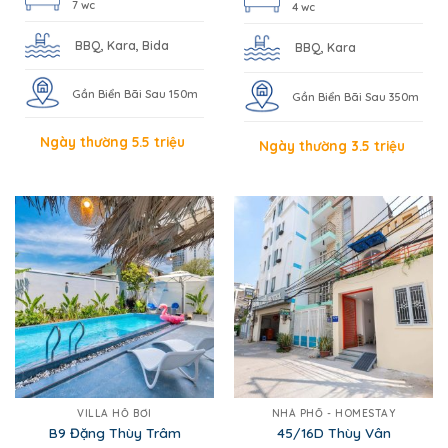
7 wc
4 wc
BBQ, Kara, Bida
BBQ, Kara
Gần Biển Bãi Sau 150m
Gần Biển Bãi Sau 350m
Ngày thường 5.5 triệu
Ngày thường 3.5 triệu
VILLA HỒ BƠI
NHÀ PHỐ - HOMESTAY
B9 Đặng Thùy Trâm
45/16D Thùy Vân