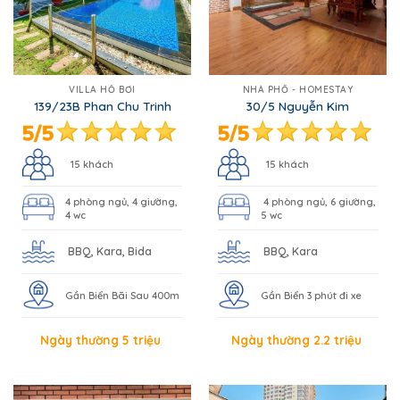
VILLA HỒ BƠI
NHÀ PHỐ - HOMESTAY
139/23B Phan Chu Trinh
30/5 Nguyễn Kim
15 khách
15 khách
4 phòng ngủ, 4 giường,
4 phòng ngủ, 6 giường,
4 wc
5 wc
BBQ, Kara, Bida
BBQ, Kara
Gần Biển Bãi Sau 400m
Gần Biển 3 phút đi xe
Ngày thường 5 triệu
Ngày thường 2.2 triệu