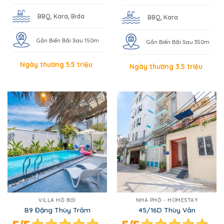
BBQ, Kara, Bida
BBQ, Kara
Gần Biển Bãi Sau 150m
Gần Biển Bãi Sau 350m
Ngày thường 5.5 triệu
Ngày thường 3.5 triệu
VILLA HỒ BƠI
NHÀ PHỐ - HOMESTAY
B9 Đặng Thùy Trâm
45/16D Thùy Vân