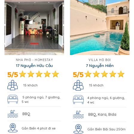
NHÀ PHỐ - HOMESTAY
VILLA HỒ BƠI
17 Nguyễn Hữu Cầu
7 Nguyễn Hiền
15 khách
15 khách
5 phòng ngủ, 7 giường,
4 phòng ngủ, 6 giường,
5 wc
4 wc
BBQ
BBQ, Kara, Bida
Gần Biển 4 phút đi xe
Gần Biển Bãi Sau 250m