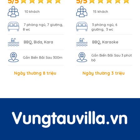
10 khách
15 khách
7 phòng ngủ, 7 giường,
3 phòng ngủ, 6
8 wc
giường, 3 wc
BBQ, Bida, Kara
BBQ, Karaoke
Gần Biển Bãi Sau 3 phút
Gần Biển Bãi Sau 300m
bộ
Ngày thường 8 triệu
Ngày thường 3 triệu