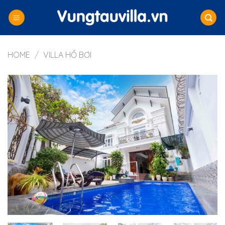
Skip
to
content
HOME
/
VILLA HỒ BƠI