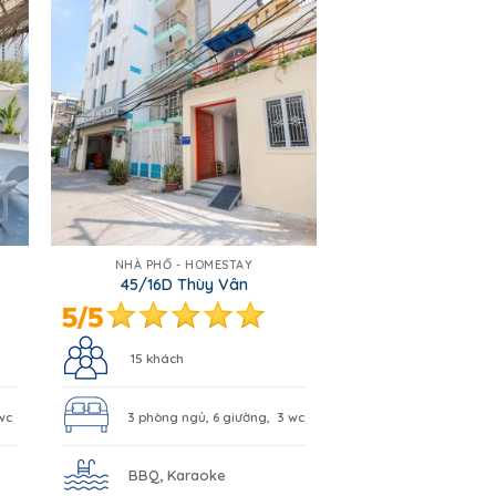
NHÀ PHỐ - HOMESTAY
45/16D Thùy Vân
15 khách
wc
3 phòng ngủ, 6 giường, 3 wc
BBQ, Karaoke