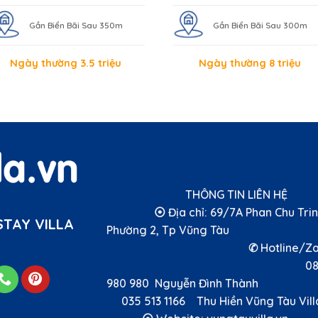
Gần Biển Bãi Sau 350m
Gần Biển Bãi Sau 300m
Ngày thường 3.5 triệu
Ngày thường 8 triệu
THÔNG TIN LIÊN 
⦿ Địa chỉ: 69/7A Phan Chu Trin
TAY VILLA
Phường 2, Tp Vũng T
✆ Hotline/Zal
089
980 980 Nguyễn Đình Thà
035 513 1166 Thu Hiền Vũng Tàu Vi