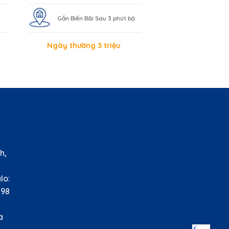
Gần Biển Bãi Sau 3 phút bộ
Ngày thường 3 triệu
HỆ
h,
àu
o:
8
nh
lla