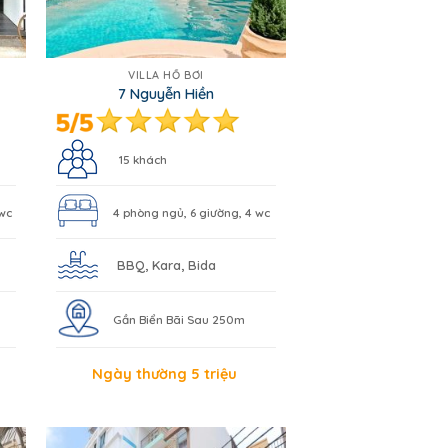
VILLA HỒ BƠI
7 Nguyễn Hiền
15 khách
 wc
4 phòng ngủ, 6 giường, 4 wc
BBQ, Kara, Bida
Gần Biển Bãi Sau 250m
Ngày thường 5 triệu