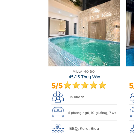
VILLA HỒ BƠI
45/15 Thùy Vân
15 khách
6 phòng ngủ, 10 giường, 7 wc
BBQ, Kara, Bida