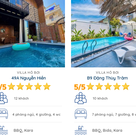
VILLA HỒ BƠI
VILLA HỒ BƠI
49A Nguyễn Hiền
B9 Đặng Thùy Trâm
12 khách
10 khách
4 phòng ngủ, 4 giường, 4 wc
7 phòng ngủ, 7 giường, 8 
BBQ, Kara
BBQ, Bida, Kara