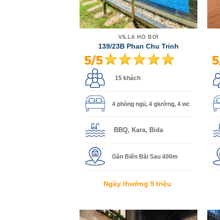
VILLA HỒ BƠI
139/23B Phan Chu Trinh
15 khách
4 phòng ngủ, 4 giường, 4 wc
BBQ, Kara, Bida
Gần Biển Bãi Sau 400m
Ngày thường 5 triệu