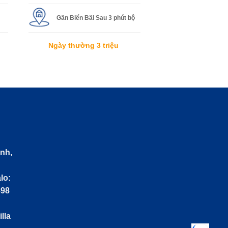
Gần Biển Bãi Sau 3 phút bộ
Ngày thường 3 triệu
HỆ
nh,
àu
o:
8
ành
lla