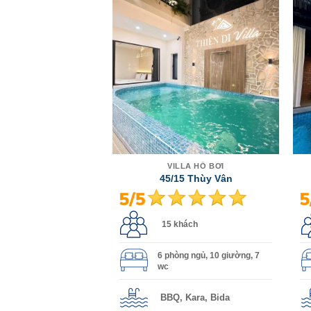
VILLA HỒ BƠI
45/15 Thùy Vân
15 khách
6 phòng ngủ, 10 giường, 7
wc
BBQ, Kara, Bida