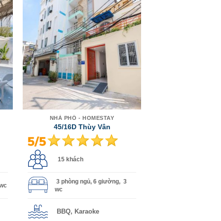
NHÀ PHỐ - HOMESTAY
45/16D Thùy Vân
15 khách
3 phòng ngủ, 6 giường, 3
 wc
wc
BBQ, Karaoke