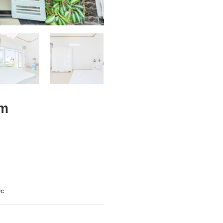
ám
wc