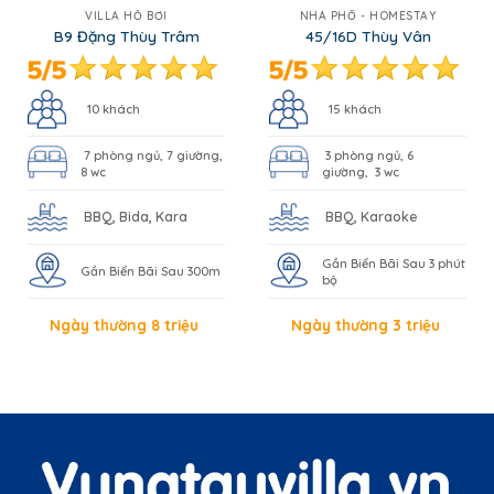
VILLA HỒ BƠI
NHÀ PHỐ - HOMESTAY
B9 Đặng Thùy Trâm
45/16D Thùy Vân
10 khách
15 khách
7 phòng ngủ, 7 giường,
3 phòng ngủ, 6
8 wc
giường, 3 wc
BBQ, Bida, Kara
BBQ, Karaoke
Gần Biển Bãi Sau 3 phút
Gần Biển Bãi Sau 300m
bộ
Ngày thường 8 triệu
Ngày thường 3 triệu