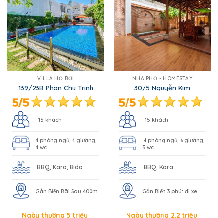
VILLA HỒ BƠI
NHÀ PHỐ - HOMESTAY
139/23B Phan Chu Trinh
30/5 Nguyễn Kim
15 khách
15 khách
4 phòng ngủ, 4 giường,
4 phòng ngủ, 6 giường,
4 wc
5 wc
BBQ, Kara, Bida
BBQ, Kara
Gần Biển Bãi Sau 400m
Gần Biển 3 phút đi xe
Ngày thường 5 triệu
Ngày thường 2.2 triệu