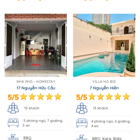
NHÀ PHỐ - HOMESTAY
VILLA HỒ BƠI
17 Nguyễn Hữu Cầu
7 Nguyễn Hiền
15 khách
15 khách
5 phòng ngủ, 7 giường,
4 phòng ngủ, 6 giường,
5 wc
4 wc
BBQ
BBQ, Kara, Bida