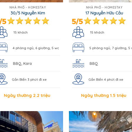
NHÀ PHỐ - HOMESTAY
NHÀ PHỐ - HOMESTAY
30/5 Nguyễn Kim
17 Nguyễn Hữu Cầu
15 khách
15 khách
4 phòng ngủ, 6 giường, 5 wc
5 phòng ngủ, 7 giường, 5
BBQ, Kara
BBQ
Gần Biển 3 phút đi xe
Gần Biển 4 phút đi xe
Ngày thường 2.2 triệu
Ngày thường 1.5 triệu