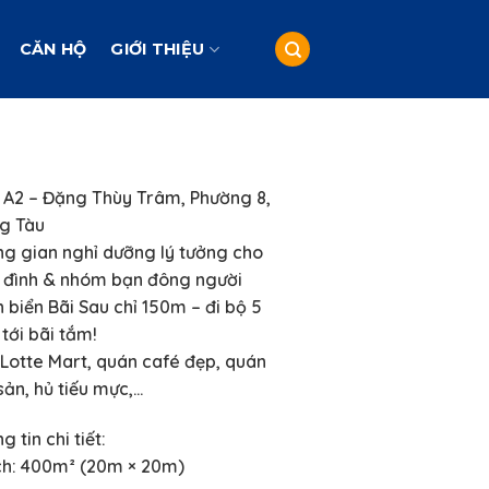
CĂN HỘ
GIỚI THIỆU
a A2 – Đặng Thùy Trâm, Phường 8,
ng Tàu
ng gian nghỉ dưỡng lý tưởng cho
a đình & nhóm bạn đông người
 biển Bãi Sau chỉ 150m – đi bộ 5
 tới bãi tắm!
 Lotte Mart, quán café đẹp, quán
sản, hủ tiếu mực,…
g tin chi tiết:
ích: 400m² (20m × 20m)