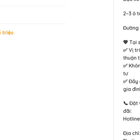
2–3 ô t
Đường 
 triệu
💖 Tại 
✅ Vị tr
thuận 
✅ Khôn
tư
✅ Đầy đ
gia đìn
📞 Đặt 
đãi:
Hotlin
Địa chỉ