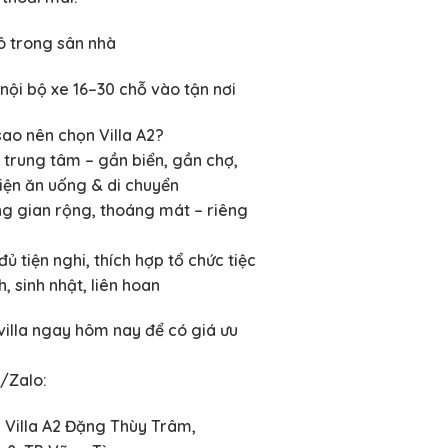
ô trong sân nhà
nội bộ xe 16–30 chỗ vào tận nơi
sao nên chọn Villa A2?
í trung tâm – gần biển, gần chợ,
tiện ăn uống & di chuyển
g gian rộng, thoáng mát – riêng
ủ tiện nghi, thích hợp tổ chức tiệc
h, sinh nhật, liên hoan
villa ngay hôm nay để có giá ưu
e/Zalo:
: Villa A2 Đặng Thùy Trâm,