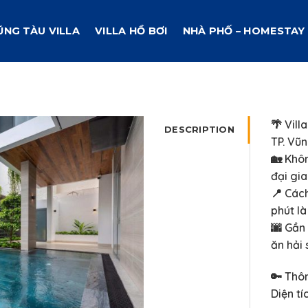
ŨNG TÀU VILLA
VILLA HỒ BƠI
NHÀ PHỐ – HOMESTAY
🌴 Vill
DESCRIPTION
TP. Vũ
🏡 Khô
đại gi
📍 Cách
phút là
🌆 Gần
ăn hải 
🔑 Thôn
Diện t