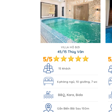
VILLA HỒ BƠI
45/15 Thùy Vân
15 khách
6 phòng ngủ, 10 giường, 7 wc
BBQ, Kara, Bida
Gần Biển Bãi Sau 150m