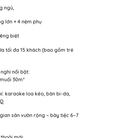
g ngủ,
ng lớn + 4 nệm phụ
êng biệt
ứa tối đa 15 khách (bao gồm trẻ
 nghi nổi bật:
 muối 30m²
í: karaoke loa kéo, bàn bi-da,
BQ
gian sân vườn rộng – bày tiệc 6–7
 thoải mái: