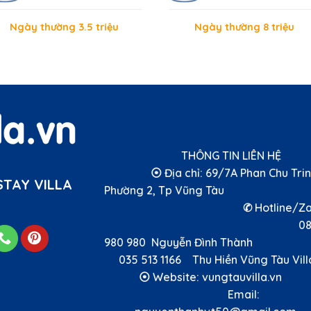
Ngày thường 3.5 triệu
Ngày thường 8 triệu
THÔNG TIN LIÊN 
⦿ Địa chỉ: 69/7A Phan Chu Trin
TAY VILLA
Phường 2, Tp Vũng T
✆ Hotline/Zal
089
980 980 Nguyễn Đình Thà
035 513 1166 Thu Hiền Vũng Tàu Vi
⦿ Website: vungtauvilla
Email: