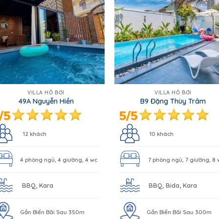
VILLA HỒ BƠI
VILLA HỒ BƠI
49A Nguyễn Hiền
B9 Đặng Thùy Trâm
12 khách
10 khách
4 phòng ngủ, 4 giường, 4 wc
7 phòng ngủ, 7 giường, 8 
BBQ, Kara
BBQ, Bida, Kara
Gần Biển Bãi Sau 350m
Gần Biển Bãi Sau 300m