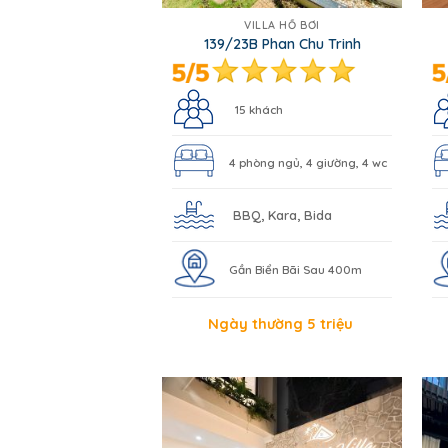
VILLA HỒ BƠI
139/23B Phan Chu Trinh
15 khách
4 phòng ngủ, 4 giường, 4 wc
BBQ, Kara, Bida
Gần Biển Bãi Sau 400m
Ngày thường 5 triệu