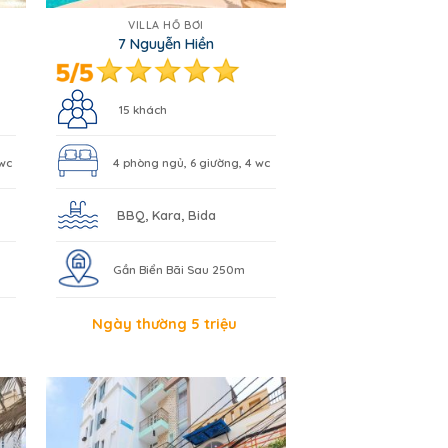
VILLA HỒ BƠI
7 Nguyễn Hiền
15 khách
 wc
4 phòng ngủ, 6 giường, 4 wc
BBQ, Kara, Bida
Gần Biển Bãi Sau 250m
Ngày thường 5 triệu