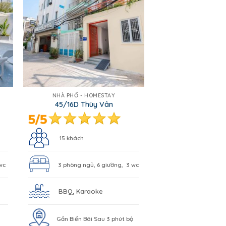
NHÀ PHỐ - HOMESTAY
45/16D Thùy Vân
15 khách
wc
3 phòng ngủ, 6 giường, 3 wc
BBQ, Karaoke
Gần Biển Bãi Sau 3 phút bộ