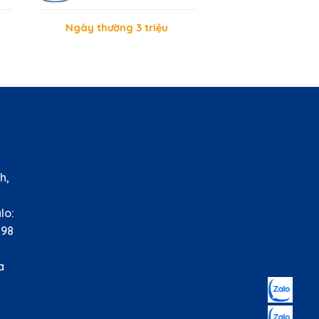
Ngày thường 3 triệu
HỆ
h,
àu
o:
8
nh
lla
.vn