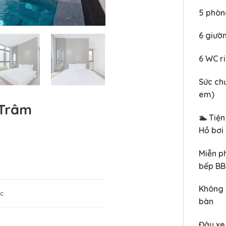
5 phòn
6 giườ
6 WC ri
Sức ch
em)
 Trâm
🏊 Tiện
Hồ bơi
Miễn ph
bếp B
Không 
wc
bàn
Đậu xe