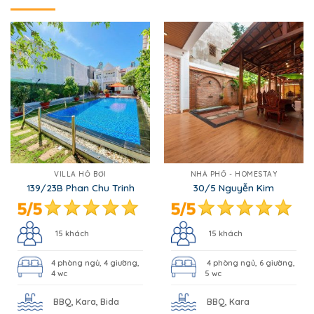
VILLA HỒ BƠI
NHÀ PHỐ - HOMESTAY
139/23B Phan Chu Trinh
30/5 Nguyễn Kim
15 khách
15 khách
4 phòng ngủ, 4 giường,
4 phòng ngủ, 6 giường,
4 wc
5 wc
BBQ, Kara, Bida
BBQ, Kara
Gần Biển Bãi Sau 400m
Gần Biển 3 phút đi xe
Ngày thường 5 triệu
Ngày thường 2.2 triệu