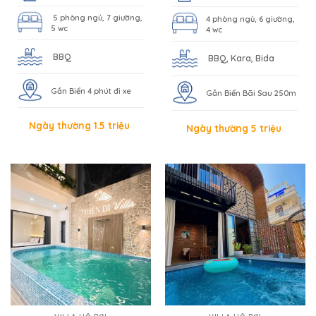
Ngày thường 1.5 triệu
Ngày thường 5 triệu
VILLA HỒ BƠI
VILLA HỒ BƠI
45/15 Thùy Vân
49A Nguyễn Hiền
15 khách
12 khách
6 phòng ngủ, 10 giường,
4 phòng ngủ, 4 giường,
7 wc
4 wc