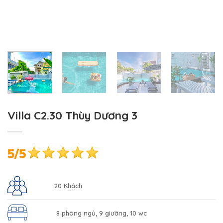
Villa C2.30 Thùy Dương 3
20 Khách
8 phòng ngủ, 9 giường, 10 wc
Hồ Bơi, Bida, Karaoke
Gần Bãi Long Cung
Ngày thường 5.5 triệu