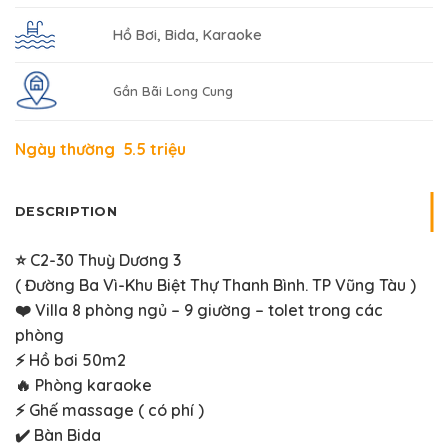
DESCRIPTION
⭐️ C2-30 Thuỳ Dương 3
( Đường Ba Vì-Khu Biệt Thự Thanh Bình. TP Vũng Tàu )
❤️ Villa 8 phòng ngủ – 9 giường – tolet trong các
phòng
⚡️ Hồ bơi 50m2
🔥 Phòng karaoke
⚡️ Ghế massage ( có phí )
✔️ Bàn Bida
🍀 Khuôn viên sân vườn mát mẻ, khu vực BBQ
🏖️ Cách biển Long Cung 400m
🚘 Sân đậu 2 xe 7 chỗ, xe 16 chỗ và 29 chỗ đậu trước
nhà
—————-
Cơ cấu Villa