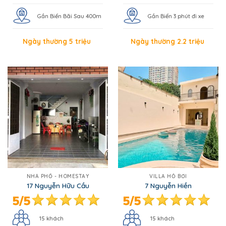
NHÀ PHỐ - HOMESTAY
VILLA HỒ BƠI
17 Nguyễn Hữu Cầu
7 Nguyễn Hiền
15 khách
15 khách
5 phòng ngủ, 7 giường,
4 phòng ngủ, 6 giường,
5 wc
4 wc
BBQ
BBQ, Kara, Bida
Gần Biển 4 phút đi xe
Gần Biển Bãi Sau 250m