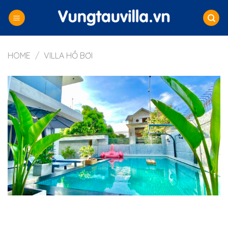
Skip
to
content
HOME
/
VILLA HỒ BƠI