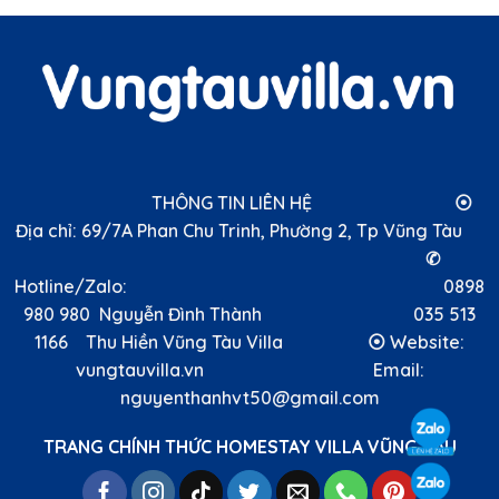
THÔNG TIN LIÊN HỆ ⦿
Địa chỉ: 69/7A Phan Chu Trinh, Phường 2, Tp Vũng Tàu
✆
Hotline/Zalo: 0898
980 980 Nguyễn Đình Thành 035 513
1166 Thu Hiền Vũng Tàu Villa ⦿ Website:
vungtauvilla.vn Email:
nguyenthanhvt50@gmail.com
TRANG CHÍNH THỨC HOMESTAY VILLA VŨNG TÀU