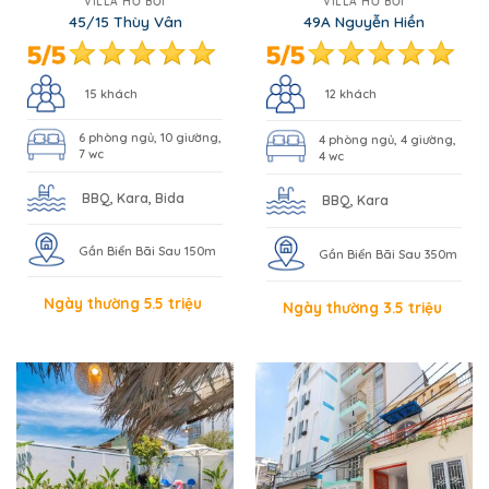
BBQ, Kara, Bida
BBQ, Kara
Gần Biển Bãi Sau 150m
Gần Biển Bãi Sau 350m
Ngày thường 5.5 triệu
Ngày thường 3.5 triệu
VILLA HỒ BƠI
NHÀ PHỐ - HOMESTAY
B9 Đặng Thùy Trâm
45/16D Thùy Vân