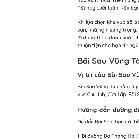
Tết hay cuối tuần. Nếu bạn
Khi lựa chọn khu vực bãi 
sạn, nhà nghỉ sang trọng,
đi đông theo đoàn hoặc đi
thuận tiện cho bạn để ngắ
Bãi Sau Vũng T
Vị trí của Bãi Sau V
Bãi Sau Vũng Tàu nằm ở p
vực Chí Linh, Cửa Lấp. Bã
Hướng dẫn đường đi
Để đến Bãi Sau, bạn có t
1. Đi đường Ba Tháng Hai: