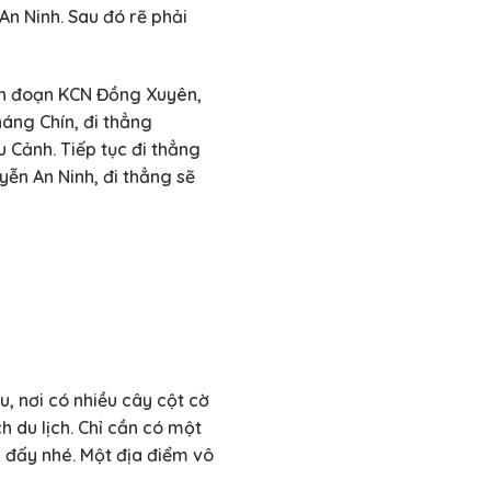
n Ninh. Sau đó rẽ phải
ến đoạn KCN Đồng Xuyên,
háng Chín, đi thẳng
 Cảnh. Tiếp tục đi thẳng
yễn An Ninh, đi thẳng sẽ
, nơi có nhiều cây cột cờ
 du lịch. Chỉ cần có một
i đấy nhé. Một địa điểm vô