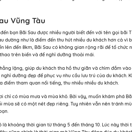
Sau Vũng Tàu
c đến bạn Bãi Sau được nhiều người biết đến với tên gọi bãi
àu dường như là điểm đến thu hút nhiều du khách hơn cả vì b
biển lên đến 8km, Bãi Sau có không gian rộng rãi để tổ chức
ể thao trên biển và để nghỉ dưỡng thoải mái.
phẳng lặng, giúp du khách tha hồ thư giãn và chìm đắm vào 
 nghỉ dưỡng đẹp để phục vụ nhu cầu lưu trú của du khách. K
a điểm tham quan nổi tiếng, thu nhiều nhiều du khách.
nơi chỉ có mùa mưa và mùa khô. Bởi vậy, muốn khám phá Bãi
ỗi mùa sẽ có một nét đẹp riêng. Tuy nhiên vẫn nên tránh mù
bạn.
 là khoảng thời gian từ tháng 5 đến tháng 10. Lúc này thời 
đây cũng chính là thời gian mà Vũng Tàu đông đúc du khách,