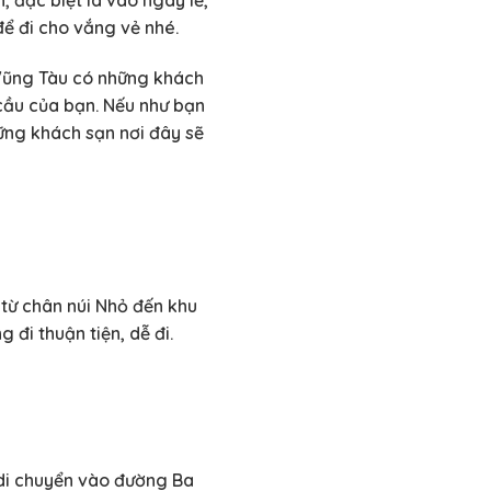
để đi cho vắng vẻ nhé.
 Vũng Tàu có những khách
cầu của bạn. Nếu như bạn
ững khách sạn nơi đây sẽ
ừ chân núi Nhỏ đến khu
đi thuận tiện, dễ đi.
 di chuyển vào đường Ba