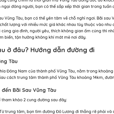
 ngại đông người, bạn có thể sắp xếp thời gian trong tuần 
sau Vũng Tàu, bạn có thể yên tâm về chỗ nghỉ ngơi. Bãi sau
 chất lượng với nhiều mức giá khác nhau tùy thuộc vào nhu 
 cùng gia đình, người yêu, thích không gian ấm cúng thì nh
m biển, tận hưởng không khí mát mẻ nơi đây.
àu ở đâu? Hướng dẫn đường đi
ũng Tàu
hía Đông Nam của thành phố Vũng Tàu, nằm trong khoảng t
i Sau cách trung tâm thành phố Vũng Tàu khoảng 14km, đường 
 đến Bãi Sau Vũng Tàu
hể tham khảo 2 cung đường sau đây:
 Từ trung tâm, bạn tìm đường Đô Lương đi thẳng rẽ phải và