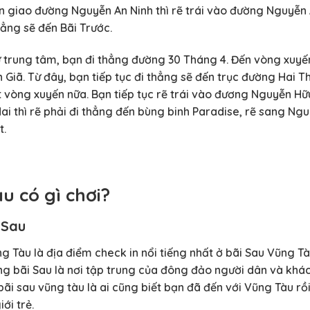
 giao đường Nguyễn An Ninh thì rẽ trái vào đường Nguyễn A
ẳng sẽ đến Bãi Trước.
Từ trung tâm, bạn đi thẳng đường 30 Tháng 4. Đến vòng xuy
 Giã. Từ đây, bạn tiếp tục đi thẳng sẽ đến trục đường Hai T
òng xuyến nữa. Bạn tiếp tục rẽ trái vào đương Nguyễn Hữu
i thì rẽ phải đi thẳng đến bùng binh Paradise, rẽ sang Ngu
t.
u có gì chơi?
 Sau
 Tàu là địa điểm check in nổi tiếng nhất ở bãi Sau Vũng Tàu
 bãi Sau là nơi tập trung của đông đảo người dân và khách
bãi sau vũng tàu là ai cũng biết bạn đã đến với Vũng Tàu rồ
ới trẻ.