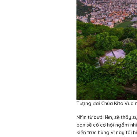
Tượng đài Chúa Kito Vua nổ
Nhìn từ dưới lên, sẽ thấy 
bạn sẽ có cơ hội ngắm nhìn
kiến trúc hùng vĩ này tái