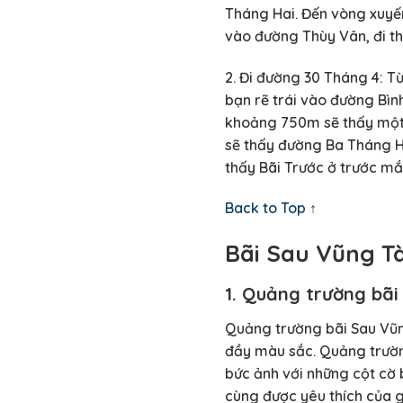
Tháng Hai. Đến vòng xuyến
vào đường Thùy Vân, đi th
2. Đi đường 30 Tháng 4: 
bạn rẽ trái vào đường Bình
khoảng 750m sẽ thấy một v
sẽ thấy đường Ba Tháng Ha
thấy Bãi Trước ở trước mắ
Back to Top ↑
Bãi Sau Vũng Tà
1. Quảng trường bãi
Quảng trường bãi Sau Vũng
đầy màu sắc. Quảng trường
bức ảnh với những cột cờ 
cùng được yêu thích của gi