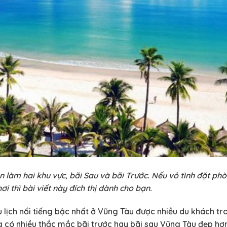
n làm hai khu vực, bãi Sau và bãi Trước. Nếu vô tình đặt ph
ơi thì bài viết này đích thị dành cho bạn.
u lịch nổi tiếng bậc nhất ở Vũng Tàu được nhiều du khách t
ng có nhiều thắc mắc bãi trước hay bãi sau Vũng Tàu đẹp hơ