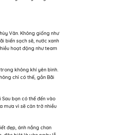
 Thùy Vân. Không giống như
ãi biển sạch sẽ, nước xanh
 nhiều hoạt động như team
trong không khí yên bình.
hông chỉ có thế, gần Bãi
 Sau bạn có thể đến vào
a mưa vì sẽ cản trở nhiều
tiết đẹp, ánh nắng chan
 đặc biệt là vào ngày lễ,