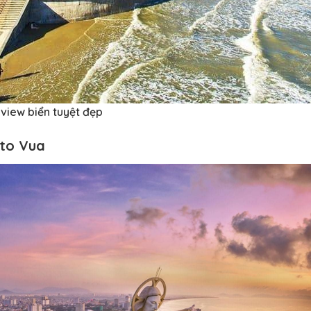
view biển tuyệt đẹp
ito Vua