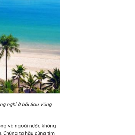
òng nghỉ ở bãi Sau Vũng
rong và ngoài nước không
n. Chúng ta hãy cùng tìm