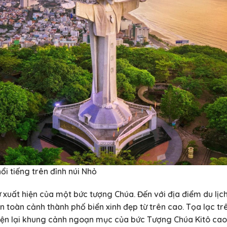
i tiếng trên đỉnh núi Nhỏ
sự xuất hiện của một bức tượng Chúa. Đến với địa điểm du lị
 toàn cảnh thành phố biển xinh đẹp từ trên cao. Tọa lạc trê
 hiện lại khung cảnh ngoạn mục của bức Tượng Chúa Kitô ca