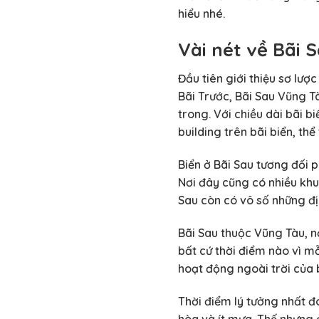
hiểu nhé.
Vài nét về Bãi 
Đầu tiên giới thiệu sơ lượ
Bãi Trước, Bãi Sau Vũng T
trong. Với chiều dài bãi 
building trên bãi biển, th
Biển ở Bãi Sau tương đối 
Nơi đây cũng có nhiều khu
Sau còn có vô số những đị
Bãi Sau thuộc Vũng Tàu, 
bất cứ thời điểm nào vì m
hoạt động ngoài trời của 
Thời điểm lý tưởng nhất đó
hòa và ít mưa. Thế nhưng 